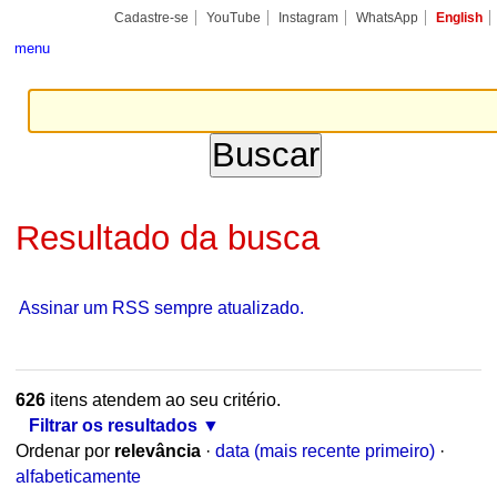
Ir
Ferramentas
Seções
Cadastre-se
YouTube
Instagram
WhatsApp
English
para
Pessoais
o
menu
conteúdo.
|
Ir
para
a
navegação
Resultado da busca
Assinar um RSS sempre atualizado.
626
itens atendem ao seu critério.
Filtrar os resultados
Ordenar por
relevância
·
data (mais recente primeiro)
·
alfabeticamente