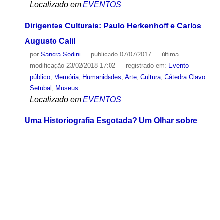
Localizado em
EVENTOS
Dirigentes Culturais: Paulo Herkenhoff e Carlos
Augusto Calil
por
Sandra Sedini
—
publicado
07/07/2017
—
última
modificação
23/02/2018 17:02
— registrado em:
Evento
público
,
Memória
,
Humanidades
,
Arte
,
Cultura
,
Cátedra Olavo
Setubal
,
Museus
Localizado em
EVENTOS
Uma Historiografia Esgotada? Um Olhar sobre
as Relações Franco-Brasileiras (Sécs. XIX-XXI) -
16/09/2025
por
Maria Leonor de Calasans
—
publicado
27/01/2026
—
registrado em:
Grupo de Pesquisa Brasil-França
,
Brasil
,
França
,
História
,
Cultura
,
Conhecimento
,
capa
Localizado em
MIDIATECA
/
Fotos
/
Eventos 2025
Amálgamas Culturais e Representações