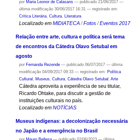
por
Maria Leonor de Calasans
—
publicado
21/06/2017
—
última modificação
30/06/2017 16:31
— registrado em:
Crítica Literária
,
Cultura
,
Literatura
Localizado em
MIDIATECA
/
Fotos
/
Eventos 2017
Relação entre arte, cultura e política será tema
de encontros da Cátedra Olavo Setubal em
agosto
por
Fernanda Rezende
—
publicado
06/07/2017
—
última
modificação
04/09/2017 09:33
— registrado em:
Política
Cultural
,
Museus
,
Cultura
,
Cátedra Olavo Setubal
,
Arte
Cátedra aproveita a experiência de seu titular,
Ricardo Ohtake, para discutir a gestão de
instituições culturais no país.
Localizado em
NOTÍCIAS
Museus indígenas: a decolonização necessária
no Japão e a emergência no Brasil
por
Mauro Bellesa
—
publicado
02/06/2023
—
última