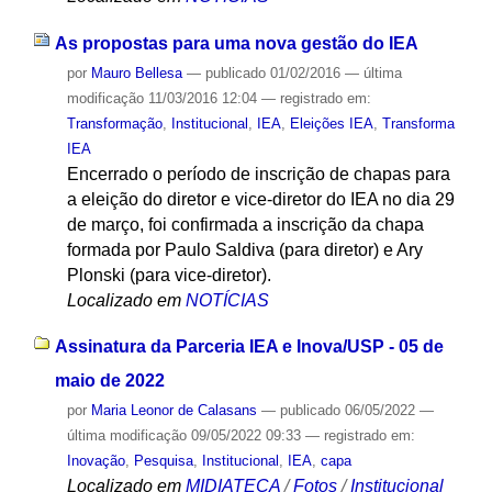
As propostas para uma nova gestão do IEA
por
Mauro Bellesa
—
publicado
01/02/2016
—
última
modificação
11/03/2016 12:04
— registrado em:
Transformação
,
Institucional
,
IEA
,
Eleições IEA
,
Transforma
IEA
Encerrado o período de inscrição de chapas para
a eleição do diretor e vice-diretor do IEA no dia 29
de março, foi confirmada a inscrição da chapa
formada por Paulo Saldiva (para diretor) e Ary
Plonski (para vice-diretor).
Localizado em
NOTÍCIAS
Assinatura da Parceria IEA e Inova/USP - 05 de
maio de 2022
por
Maria Leonor de Calasans
—
publicado
06/05/2022
—
última modificação
09/05/2022 09:33
— registrado em:
Inovação
,
Pesquisa
,
Institucional
,
IEA
,
capa
Localizado em
MIDIATECA
/
Fotos
/
Institucional