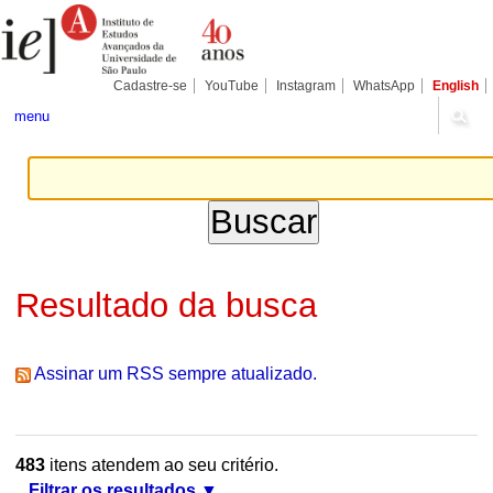
Ir
Ferramentas
Seções
para
Pessoais
o
conteúdo.
|
Cadastre-se
YouTube
Instagram
WhatsApp
English
Ir
para
menu
a
navegação
Resultado da busca
Assinar um RSS sempre atualizado.
483
itens atendem ao seu critério.
Filtrar os resultados