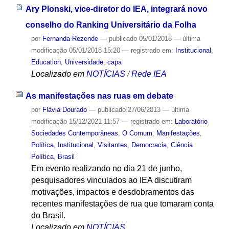
Ary Plonski, vice-diretor do IEA, integrará novo
conselho do Ranking Universitário da Folha
por
Fernanda Rezende
—
publicado
05/01/2018
—
última
modificação
05/01/2018 15:20
— registrado em:
Institucional
,
Education
,
Universidade
,
capa
Localizado em
NOTÍCIAS
/
Rede IEA
As manifestações nas ruas em debate
por
Flávia Dourado
—
publicado
27/06/2013
—
última
modificação
15/12/2021 11:57
— registrado em:
Laboratório
Sociedades Contemporâneas
,
O Comum
,
Manifestações
,
Política
,
Institucional
,
Visitantes
,
Democracia
,
Ciência
Política
,
Brasil
Em evento realizando no dia 21 de junho,
pesquisadores vinculados ao IEA discutiram
motivações, impactos e desdobramentos das
recentes manifestações de rua que tomaram conta
do Brasil.
Localizado em
NOTÍCIAS