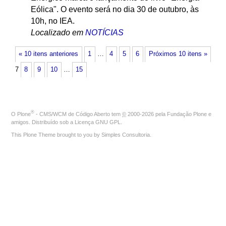
Eólica". O evento será no dia 30 de outubro, às
10h, no IEA.
Localizado em
NOTÍCIAS
« 10 itens anteriores
1
…
4
5
6
Próximos 10 itens »
7
8
9
10
…
15
®
O
Plone
- CMS/WCM de Código Aberto
tem
©
2000-2026 pela
Fundação Plone
e
amigos. Distribuído sob a
Licença GNU GPL
.
This Plone Theme brought to you by
Simples Consultoria
.