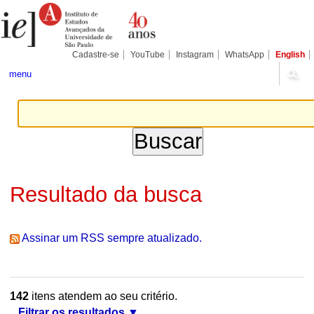
Ir
Ferramentas
Seções
para
Pessoais
o
conteúdo.
|
Cadastre-se
YouTube
Instagram
WhatsApp
English
Ir
para
menu
a
navegação
Resultado da busca
Assinar um RSS sempre atualizado.
142
itens atendem ao seu critério.
Filtrar os resultados