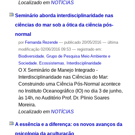
Localizado em
NOTÍCIAS
Seminário aborda interdisciplinaridade nas
ciências do mar sob a ótica da ciência pós-
normal
por
Fernanda Rezende
—
publicado
20/05/2016
—
última
modificação
02/06/2016 09:53
— registrado em:
Biodiversidade
,
Grupo de Pesquisa Meio Ambiente e
Sociedade
,
Ecossistemas
,
Interdisciplinaridade
O X Seminário de Manejo Integrado -
Interdisciplinaridade nas Ciências do Mar:
Construindo uma Ciência Pós-Normal acontece
no Instituto Oceanográfico (IO) no dia 3 de junho,
às 14h, no Auditório Prof. Dr. Plinio Soares
Moreira.
Localizado em
NOTÍCIAS
A essência e a diferença: os novos avanços da
psicologia da aculturação