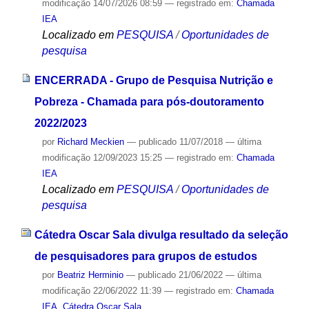
modificação
14/07/2026 08:59
— registrado em:
Chamada
IEA
Localizado em
PESQUISA
/
Oportunidades de
pesquisa
ENCERRADA - Grupo de Pesquisa Nutrição e
Pobreza - Chamada para pós-doutoramento
2022/2023
por
Richard Meckien
—
publicado
11/07/2018
—
última
modificação
12/09/2023 15:25
— registrado em:
Chamada
IEA
Localizado em
PESQUISA
/
Oportunidades de
pesquisa
Cátedra Oscar Sala divulga resultado da seleção
de pesquisadores para grupos de estudos
por
Beatriz Herminio
—
publicado
21/06/2022
—
última
modificação
22/06/2022 11:39
— registrado em:
Chamada
IEA
,
Cátedra Oscar Sala