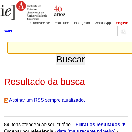
Ir
Ferramentas
Seções
para
Pessoais
o
conteúdo.
|
Cadastre-se
YouTube
Instagram
WhatsApp
English
Ir
para
menu
a
navegação
Resultado da busca
Assinar um RSS sempre atualizado.
84
itens atendem ao seu critério.
Filtrar os resultados
Ordenar por
relevância
·
data (mais recente primeiro)
·