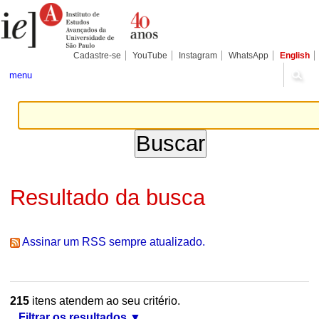
Ir
Ferramentas
Seções
para
Pessoais
o
conteúdo.
|
Cadastre-se
YouTube
Instagram
WhatsApp
English
Ir
para
menu
a
navegação
Resultado da busca
Assinar um RSS sempre atualizado.
215
itens atendem ao seu critério.
Filtrar os resultados