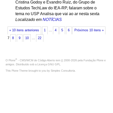
Cristina Godoy e Evandro Ruiz, do Grupo de
Estudos TechLaw do IEA-RP, falaram sobre o
tema no USP Analisa que vai ao ar nesta sexta
Localizado em
NOTÍCIAS
« 10 itens anteriores
1
…
4
5
6
Próximos 10 itens »
7
8
9
10
…
22
®
O
Plone
- CMS/WCM de Código Aberto
tem
©
2000-2026 pela
Fundação Plone
e
amigos. Distribuído sob a
Licença GNU GPL
.
This Plone Theme brought to you by
Simples Consultoria
.