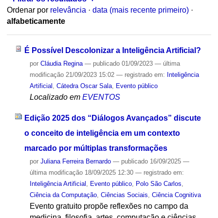
Ordenar por
relevância
·
data (mais recente primeiro)
·
alfabeticamente
É Possível Descolonizar a Inteligência Artificial?
por
Cláudia Regina
—
publicado
01/09/2023
—
última
modificação
21/09/2023 15:02
— registrado em:
Inteligência
Artificial
,
Cátedra Oscar Sala
,
Evento público
Localizado em
EVENTOS
Edição 2025 dos “Diálogos Avançados” discute
o conceito de inteligência em um contexto
marcado por múltiplas transformações
por
Juliana Ferreira Bernardo
—
publicado
16/09/2025
—
última modificação
18/09/2025 12:30
— registrado em:
Inteligência Artificial
,
Evento público
,
Polo São Carlos
,
Ciência da Computação
,
Ciências Sociais
,
Ciência Cognitiva
Evento gratuito propõe reflexões no campo da
medicina, filosofia, artes, computação e ciências