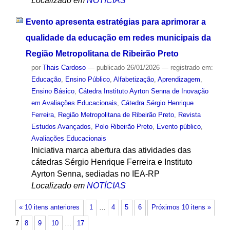
Localizado em
NOTÍCIAS
Evento apresenta estratégias para aprimorar a
qualidade da educação em redes municipais da
Região Metropolitana de Ribeirão Preto
por
Thais Cardoso
—
publicado
26/01/2026
— registrado em:
Educação
,
Ensino Público
,
Alfabetização
,
Aprendizagem
,
Ensino Básico
,
Cátedra Instituto Ayrton Senna de Inovação
em Avaliações Educacionais
,
Cátedra Sérgio Henrique
Ferreira
,
Região Metropolitana de Ribeirão Preto
,
Revista
Estudos Avançados
,
Polo Ribeirão Preto
,
Evento público
,
Avaliações Educacionais
Iniciativa marca abertura das atividades das
cátedras Sérgio Henrique Ferreira e Instituto
Ayrton Senna, sediadas no IEA-RP
Localizado em
NOTÍCIAS
« 10 itens anteriores
1
…
4
5
6
Próximos 10 itens »
7
8
9
10
…
17