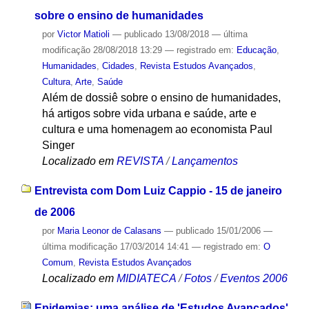
sobre o ensino de humanidades
por
Victor Matioli
—
publicado
13/08/2018
—
última
modificação
28/08/2018 13:29
— registrado em:
Educação
,
Humanidades
,
Cidades
,
Revista Estudos Avançados
,
Cultura
,
Arte
,
Saúde
Além de dossiê sobre o ensino de humanidades,
há artigos sobre vida urbana e saúde, arte e
cultura e uma homenagem ao economista Paul
Singer
Localizado em
REVISTA
/
Lançamentos
Entrevista com Dom Luiz Cappio - 15 de janeiro
de 2006
por
Maria Leonor de Calasans
—
publicado
15/01/2006
—
última modificação
17/03/2014 14:41
— registrado em:
O
Comum
,
Revista Estudos Avançados
Localizado em
MIDIATECA
/
Fotos
/
Eventos 2006
Epidemias: uma análise de 'Estudos Avançados'