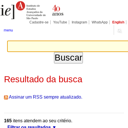
Ir
Ferramentas
Seções
para
Pessoais
o
conteúdo.
|
Cadastre-se
YouTube
Instagram
WhatsApp
English
Ir
para
menu
a
navegação
Resultado da busca
Assinar um RSS sempre atualizado.
165
itens atendem ao seu critério.
Filtrar os resultados