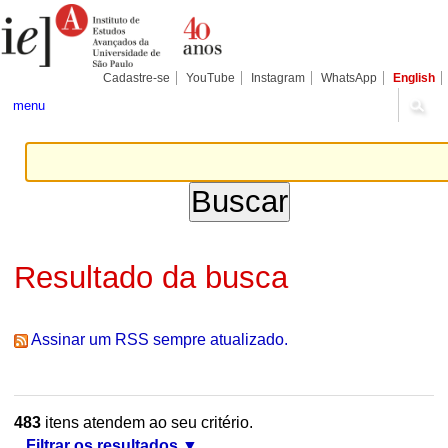
Ir
Ferramentas
Seções
para
Pessoais
o
conteúdo.
|
Cadastre-se
YouTube
Instagram
WhatsApp
English
Ir
para
menu
a
navegação
Resultado da busca
Assinar um RSS sempre atualizado.
483
itens atendem ao seu critério.
Filtrar os resultados