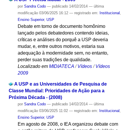
por
Sandra Codo
—
publicado
14/02/2014
—
última
modificação
03/06/2025 16:12
— registrado em:
Institucional
,
Ensino Superior
,
USP
Debate em torno de documento homônimo
lançado pelos debatedores contendo ideias,
críticas e análises do porquê a USP deveria
mudar, e, entre outros motivos, estaria sua
adequação à modernidade sem, no entanto,
perder suas tradições de qualidade.
Localizado em
MIDIATECA
/
Vídeos
/
Vídeos
2009
A USP e as Universidades de Pesquisa de
Classe Mundial: Prioridades de Ação para a
Próxima Década - (2008)
por
Sandra Codo
—
publicado
14/02/2014
—
última
modificação
03/06/2025 11:02
— registrado em:
Institucional
,
Ensino Superior
,
USP
Em agosto de 2008, o IEA organizou debate com