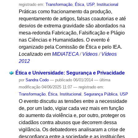
registrado em:
Transformação
,
Ética
,
USP
,
Institucional
Práticas como fracionamento da produção,
requentamento de artigos, falsas coautorias e até
desvios de extrema gravidade são abordados na
mesa-redonda Fabricação, Falsificação e Plágio
nas Ciências e Humanidades. O evento é
organizado pela Comissão de Ética e pelo IEA.
Localizado em
MIDIATECA
/
Vídeos
/
Vídeos
2012
Ética e Universidade: Segurança e Privacidade
por
Sandra Codo
—
publicado
06/01/2014
—
última
modificação
04/06/2025 11:07
— registrado em:
Transformação
,
Ética
,
Institucional
,
Segurança Pública
,
USP
O evento discutiu as tensões entre a necessidade
de, por um lado, vigiar cada vez mais em função
do aumento da violência e, por outro, proteger os
cidadãos contra abusos que decorrem dessa
vigilância. Os debatedores analisaram a crise de
desconfiança entre a sociedade e as instituições