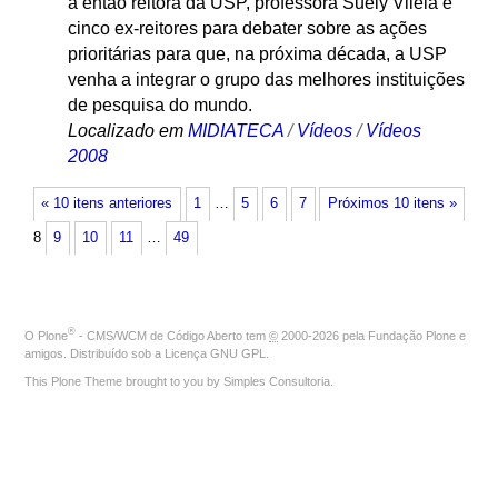
a então reitora da USP, professora Suely Vilela e
cinco ex-reitores para debater sobre as ações
prioritárias para que, na próxima década, a USP
venha a integrar o grupo das melhores instituições
de pesquisa do mundo.
Localizado em
MIDIATECA
/
Vídeos
/
Vídeos
2008
« 10 itens anteriores
1
…
5
6
7
Próximos 10 itens »
8
9
10
11
…
49
®
O
Plone
- CMS/WCM de Código Aberto
tem
©
2000-2026 pela
Fundação Plone
e
amigos. Distribuído sob a
Licença GNU GPL
.
This Plone Theme brought to you by
Simples Consultoria
.