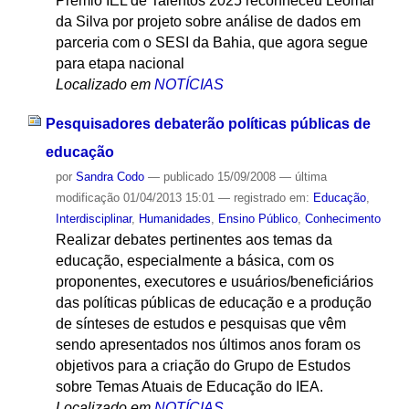
Prêmio IEL de Talentos 2025 reconheceu Leomar
da Silva por projeto sobre análise de dados em
parceria com o SESI da Bahia, que agora segue
para etapa nacional
Localizado em
NOTÍCIAS
Pesquisadores debaterão políticas públicas de
educação
por
Sandra Codo
—
publicado
15/09/2008
—
última
modificação
01/04/2013 15:01
— registrado em:
Educação
,
Interdisciplinar
,
Humanidades
,
Ensino Público
,
Conhecimento
Realizar debates pertinentes aos temas da
educação, especialmente a básica, com os
proponentes, executores e usuários/beneficiários
das políticas públicas de educação e a produção
de sínteses de estudos e pesquisas que vêm
sendo apresentados nos últimos anos foram os
objetivos para a criação do Grupo de Estudos
sobre Temas Atuais de Educação do IEA.
Localizado em
NOTÍCIAS