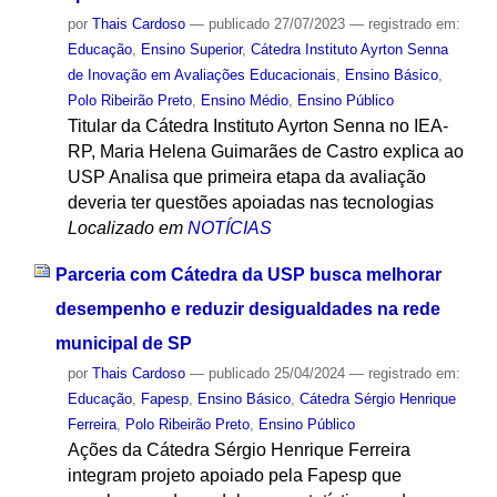
por
Thais Cardoso
—
publicado
27/07/2023
— registrado em:
Educação
,
Ensino Superior
,
Cátedra Instituto Ayrton Senna
de Inovação em Avaliações Educacionais
,
Ensino Básico
,
Polo Ribeirão Preto
,
Ensino Médio
,
Ensino Público
Titular da Cátedra Instituto Ayrton Senna no IEA-
RP, Maria Helena Guimarães de Castro explica ao
USP Analisa que primeira etapa da avaliação
deveria ter questões apoiadas nas tecnologias
Localizado em
NOTÍCIAS
Parceria com Cátedra da USP busca melhorar
desempenho e reduzir desigualdades na rede
municipal de SP
por
Thais Cardoso
—
publicado
25/04/2024
— registrado em:
Educação
,
Fapesp
,
Ensino Básico
,
Cátedra Sérgio Henrique
Ferreira
,
Polo Ribeirão Preto
,
Ensino Público
Ações da Cátedra Sérgio Henrique Ferreira
integram projeto apoiado pela Fapesp que