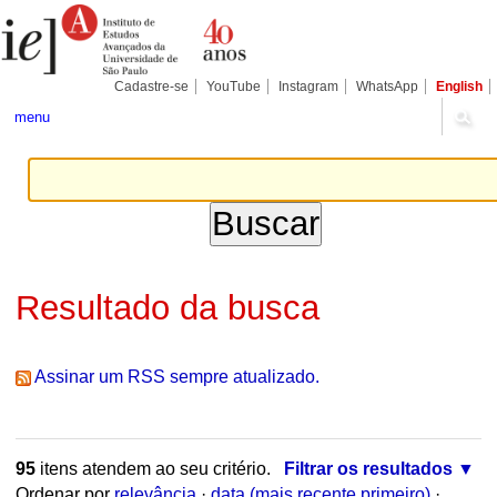
Ir
Ferramentas
Seções
para
Pessoais
o
conteúdo.
|
Cadastre-se
YouTube
Instagram
WhatsApp
English
Ir
para
menu
a
navegação
Resultado da busca
Assinar um RSS sempre atualizado.
95
itens atendem ao seu critério.
Filtrar os resultados
Ordenar por
relevância
·
data (mais recente primeiro)
·