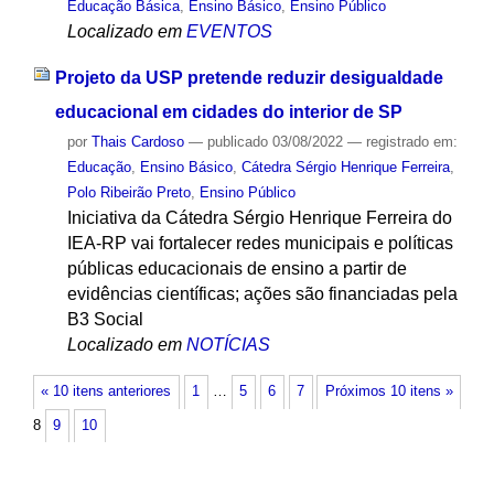
Educação Básica
,
Ensino Básico
,
Ensino Público
Localizado em
EVENTOS
Projeto da USP pretende reduzir desigualdade
educacional em cidades do interior de SP
por
Thais Cardoso
—
publicado
03/08/2022
— registrado em:
Educação
,
Ensino Básico
,
Cátedra Sérgio Henrique Ferreira
,
Polo Ribeirão Preto
,
Ensino Público
Iniciativa da Cátedra Sérgio Henrique Ferreira do
IEA-RP vai fortalecer redes municipais e políticas
públicas educacionais de ensino a partir de
evidências científicas; ações são financiadas pela
B3 Social
Localizado em
NOTÍCIAS
« 10 itens anteriores
1
…
5
6
7
Próximos 10 itens »
8
9
10