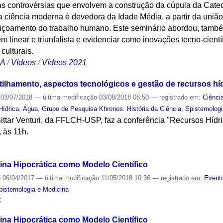
controvérsias que envolvem a construção da cúpula da Cated
 a ciência moderna é devedora da Idade Média, a partir da união
eiçoamento do trabalho humano. Este seminário abordou, també
 linear e triunfalista e evidenciar como inovações tecno-cientí
culturais.
CA
/
Vídeos
/
Vídeos 2021
tilhamento, aspectos tecnológicos e gestão de recursos hí
03/07/2018
—
última modificação
03/08/2018 08:50
— registrado em:
Ciênci
Hídrica
,
Água
,
Grupo de Pesquisa Khronos: História da Ciência, Epistemolog
ittar Venturi, da FFLCH-USP, faz a conferência "Recursos Hídr
, às 11h.
S
ina Hipocrática como Modelo Científico
o
06/04/2017
—
última modificação
11/05/2018 10:36
— registrado em:
Evento
Epistemologia e Medicina
S
ina Hipocrática como Modelo Científico