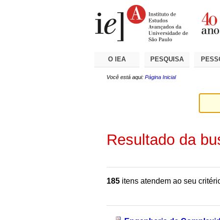
Ir
Ferramentas
Seções
para
Pessoais
o
conteúdo.
|
Ir
para
a
O IEA
PESQUISA
PESS
navegação
Você está aqui:
Página Inicial
Resultado da bu
185
itens atendem ao seu critéri