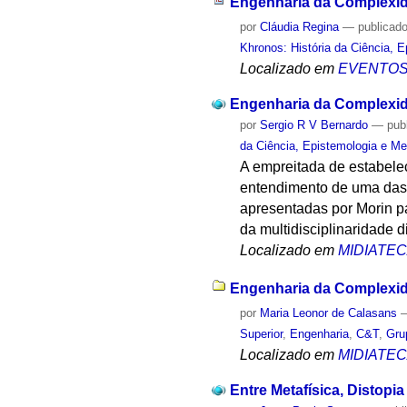
Engenharia da Complexi
por
Cláudia Regina
—
publicad
Khronos: História da Ciência, 
Localizado em
EVENTO
Engenharia da Complexi
por
Sergio R V Bernardo
—
pub
da Ciência, Epistemologia e Me
A empreitada de estabele
entendimento de uma das 
apresentadas por Morin p
da multidisciplinaridade d
Localizado em
MIDIATE
Engenharia da Complexid
por
Maria Leonor de Calasans
Superior
,
Engenharia
,
C&T
,
Gru
Localizado em
MIDIATE
Entre Metafísica, Distopi