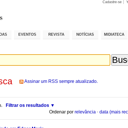
Cadastre-se
Busca
Busca
Avançad
OAS
EVENTOS
REVISTA
NOTÍCIAS
MIDIATECA
sca
Assinar um RSS sempre atualizado.
o.
Filtrar os resultados
Ordenar por
relevância
·
data (mais rec