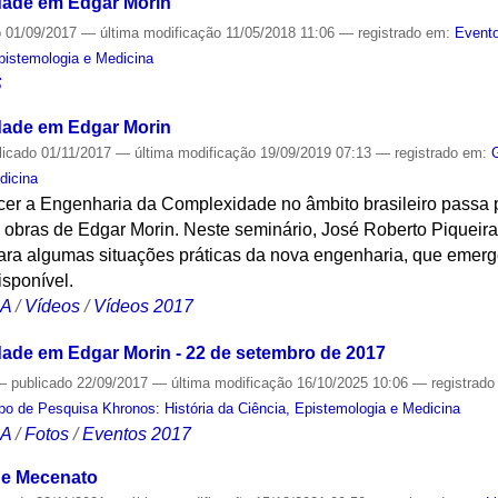
dade em Edgar Morin
o
01/09/2017
—
última modificação
11/05/2018 11:06
— registrado em:
Evento
Epistemologia e Medicina
S
dade em Edgar Morin
licado
01/11/2017
—
última modificação
19/09/2019 07:13
— registrado em:
dicina
cer a Engenharia da Complexidade no âmbito brasileiro passa 
obras de Edgar Morin. Neste seminário, José Roberto Piqueira
ara algumas situações práticas da nova engenharia, que emerg
isponível.
CA
/
Vídeos
/
Vídeos 2017
ade em Edgar Morin - 22 de setembro de 2017
—
publicado
22/09/2017
—
última modificação
16/10/2025 10:06
— registrad
po de Pesquisa Khronos: História da Ciência, Epistemologia e Medicina
CA
/
Fotos
/
Eventos 2017
a e Mecenato