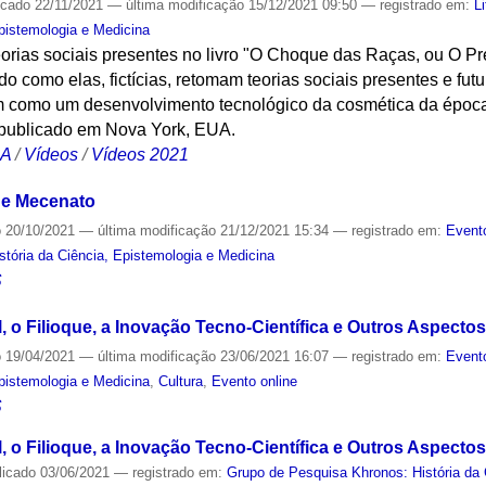
icado
22/11/2021
—
última modificação
15/12/2021 09:50
— registrado em:
L
Epistemologia e Medicina
orias sociais presentes no livro "O Choque das Raças, ou O Pr
do como elas, fictícias, retomam teorias sociais presentes e fut
m como um desenvolvimento tecnológico da cosmética da época (
e publicado em Nova York, EUA.
CA
/
Vídeos
/
Vídeos 2021
a e Mecenato
o
20/10/2021
—
última modificação
21/12/2021 15:34
— registrado em:
Event
tória da Ciência, Epistemologia e Medicina
S
, o Filioque, a Inovação Tecno-Científica e Outros Aspectos
o
19/04/2021
—
última modificação
23/06/2021 16:07
— registrado em:
Event
Epistemologia e Medicina
,
Cultura
,
Evento online
S
, o Filioque, a Inovação Tecno-Científica e Outros Aspectos
licado
03/06/2021
— registrado em:
Grupo de Pesquisa Khronos: História da 