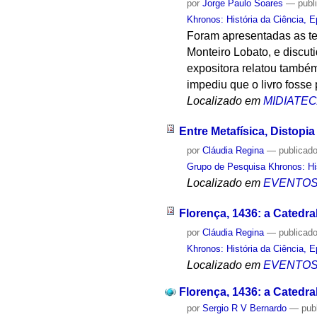
por
Jorge Paulo Soares
—
publ
Khronos: História da Ciência, 
Foram apresentadas as te
Monteiro Lobato, e discuti
expositora relatou també
impediu que o livro foss
Localizado em
MIDIATE
Entre Metafísica, Distopi
por
Cláudia Regina
—
publicad
Grupo de Pesquisa Khronos: His
Localizado em
EVENTO
Florença, 1436: a Catedral
por
Cláudia Regina
—
publicad
Khronos: História da Ciência, 
Localizado em
EVENTO
Florença, 1436: a Catedral
por
Sergio R V Bernardo
—
pub