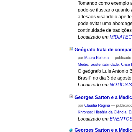
Tomando como exemplo as 
pode-se ilustrar o quanto
artesãos visando o aperf
pode evitar uma abordagem
continuidade de tradições 
Localizado em
MIDIATE
Geógrafo trata de compar
por
Mauro Bellesa
—
publicado
Médio
,
Sustentabilidade
,
Crise 
O geógrafo Luís Antonio B
Brasil" no dia 3 de agosto
Localizado em
NOTÍCIA
Georges Sarton e a Medic
por
Cláudia Regina
—
publicad
Khronos: História da Ciência, 
Localizado em
EVENTO
Georges Sarton e a Medic