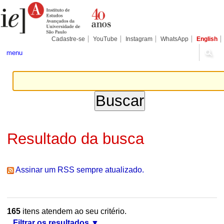
Ir
Ferramentas
Seções
para
Pessoais
o
conteúdo.
|
Cadastre-se
YouTube
Instagram
WhatsApp
English
Ir
para
menu
a
navegação
Resultado da busca
Assinar um RSS sempre atualizado.
165
itens atendem ao seu critério.
Filtrar os resultados