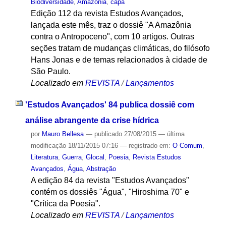
Biodiversidade
,
Amazônia
,
capa
Edição 112 da revista Estudos Avançados,
lançada este mês, traz o dossiê "A Amazônia
contra o Antropoceno", com 10 artigos. Outras
seções tratam de mudanças climáticas, do filósofo
Hans Jonas e de temas relacionados à cidade de
São Paulo.
Localizado em
REVISTA
/
Lançamentos
'Estudos Avançados' 84 publica dossiê com
análise abrangente da crise hídrica
por
Mauro Bellesa
—
publicado
27/08/2015
—
última
modificação
18/11/2015 07:16
— registrado em:
O Comum
,
Literatura
,
Guerra
,
Glocal
,
Poesia
,
Revista Estudos
Avançados
,
Água
,
Abstração
A edição 84 da revista "Estudos Avançados"
contém os dossiês "Água", "Hiroshima 70" e
"Crítica da Poesia".
Localizado em
REVISTA
/
Lançamentos