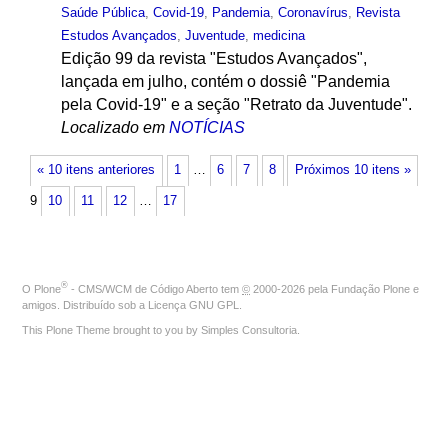
Saúde Pública
,
Covid-19
,
Pandemia
,
Coronavírus
,
Revista
Estudos Avançados
,
Juventude
,
medicina
Edição 99 da revista "Estudos Avançados",
lançada em julho, contém o dossiê "Pandemia
pela Covid-19" e a seção "Retrato da Juventude".
Localizado em
NOTÍCIAS
« 10 itens anteriores
1
…
6
7
8
Próximos 10 itens »
9
10
11
12
…
17
®
O
Plone
- CMS/WCM de Código Aberto
tem
©
2000-2026 pela
Fundação Plone
e
amigos. Distribuído sob a
Licença GNU GPL
.
This Plone Theme brought to you by
Simples Consultoria
.