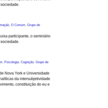
a sociedade.
rmação
,
O Comum
,
Grupo de
isa participante, o seminário
a sociedade.
um
,
Psicologia
,
Cognição
,
Grupo de
de Nova York e Universidade
líticas da intersubjetividade
vimento, constituição do eu e