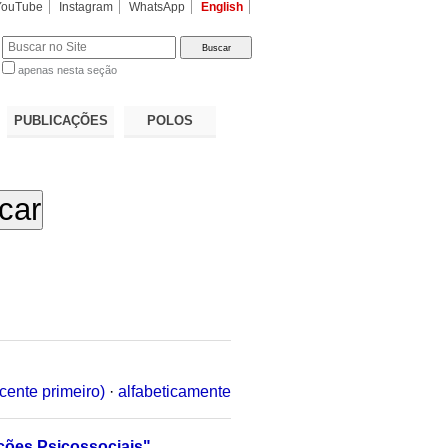
YouTube
Instagram
WhatsApp
English
apenas nesta seção
a…
PUBLICAÇÕES
POLOS
cente primeiro)
·
alfabeticamente
nções Psicossociais"