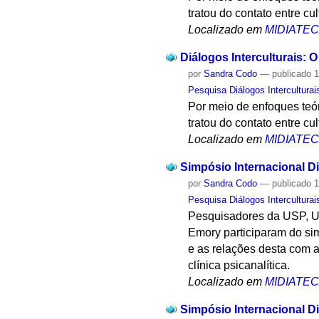
tratou do contato entre cu
Localizado em
MIDIATE
Diálogos Interculturais:
por
Sandra Codo
—
publicado
1
Pesquisa Diálogos Interculturai
Por meio de enfoques teór
tratou do contato entre cu
Localizado em
MIDIATE
Simpósio Internacional Di
por
Sandra Codo
—
publicado
1
Pesquisa Diálogos Interculturai
Pesquisadores da USP, U
Emory participaram do sim
e as relações desta com a
clínica psicanalítica.
Localizado em
MIDIATE
Simpósio Internacional Di