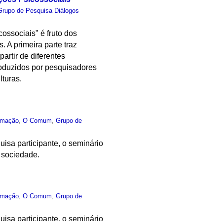
Grupo de Pesquisa Diálogos
cossociais" é fruto dos
 A primeira parte traz
artir de diferentes
 produzidos por pesquisadores
turas.
rmação
,
O Comum
,
Grupo de
isa participante, o seminário
a sociedade.
rmação
,
O Comum
,
Grupo de
isa participante, o seminário