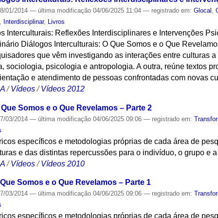
8/01/2014
—
última modificação
04/06/2025 11:04
— registrado em:
Glocal
,
,
Interdisciplinar
,
Livros
os Interculturais: Reflexões Interdisciplinares e Intervenções Psi
nário Diálogos Interculturais: O Que Somos e o Que Revelamos.
quisadores que vêm investigando as interações entre culturas a p
ra, sociologia, psicologia e antropologia. A outra, reúne textos
ientação e atendimento de pessoas confrontadas com novas cul
CA
/
Vídeos
/
Vídeos 2012
 O Que Somos e o Que Revelamos – Parte 2
7/03/2014
—
última modificação
04/06/2025 09:06
— registrado em:
Transfo
s
icos específicos e metodologias próprias de cada área de pesqu
lturas e das distintas repercussões para o indivíduo, o grupo e 
CA
/
Vídeos
/
Vídeos 2010
 o Que Somos e o Que Revelamos – Parte 1
7/03/2014
—
última modificação
04/06/2025 09:06
— registrado em:
Transfo
s
icos específicos e metodologias próprias de cada área de pesqu