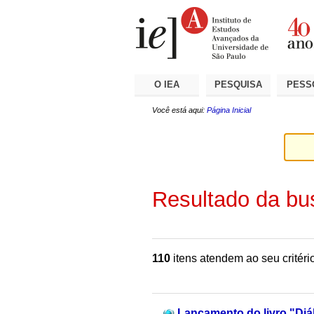
Ir
Ferramentas
Seções
para
Pessoais
o
conteúdo.
|
Ir
para
a
O IEA
PESQUISA
PESS
navegação
Você está aqui:
Página Inicial
Resultado da bu
110
itens atendem ao seu critéri
Lançamento do livro "Diál