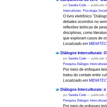
por
Sandra Codo
—
publicado
0
Interculturais
,
Psicologia Social
O livro eletrônico "Diálog
debates ocorridos no semi
reflexões teóricas de pes
disciplinas, como literatu
que exploram casos de or
Localizado em
MIDIATE
Diálogos Interculturais:
por
Sandra Codo
—
publicado
1
Pesquisa Diálogos Interculturai
Por meio de enfoques teór
tratou do contato entre cu
Localizado em
MIDIATE
Diálogos Interculturais:
por
Sandra Codo
—
publicado
1
Pesquisa Diálogos Interculturai
Por meio de enfoques teór