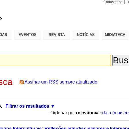
Cadastre-se
Busca
Busca
Avançad
OAS
EVENTOS
REVISTA
NOTÍCIAS
MIDIATECA
sca
Assinar um RSS sempre atualizado.
o.
Filtrar os resultados
Ordenar por
relevância
·
data (mais re
ogos Interculturais: Reflexões Interdisciplinares e Interve