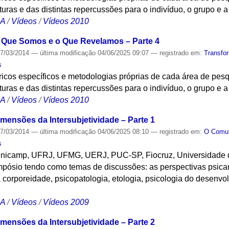
lturas e das distintas repercussões para o indivíduo, o grupo e 
CA
/
Vídeos
/
Vídeos 2010
 O Que Somos e o Que Revelamos – Parte 4
7/03/2014
—
última modificação
04/06/2025 09:07
— registrado em:
Transfo
s
icos específicos e metodologias próprias de cada área de pesqu
lturas e das distintas repercussões para o indivíduo, o grupo e 
CA
/
Vídeos
/
Vídeos 2010
mensões da Intersubjetividade – Parte 1
7/03/2014
—
última modificação
04/06/2025 08:10
— registrado em:
O Com
s
nicamp, UFRJ, UFMG, UERJ, PUC-SP, Fiocruz, Universidade 
pósio tendo como temas de discussões: as perspectivas psicana
 corporeidade, psicopatologia, etologia, psicologia do desenvol
CA
/
Vídeos
/
Vídeos 2009
mensões da Intersubjetividade – Parte 2