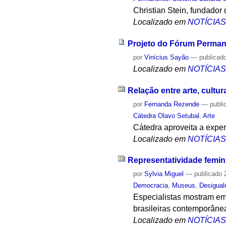
Christian Stein, fundador 
Localizado em
NOTÍCIA
Projeto do Fórum Permane
por
Vinícius Sayão
—
publicad
Localizado em
NOTÍCIA
Relação entre arte, cultu
por
Fernanda Rezende
—
publi
Cátedra Olavo Setubal
,
Arte
Cátedra aproveita a experi
Localizado em
NOTÍCIA
Representatividade femini
por
Sylvia Miguel
—
publicado
2
Democracia
,
Museus
,
Desigual
Especialistas mostram e
brasileiras contemporâne
Localizado em
NOTÍCIA