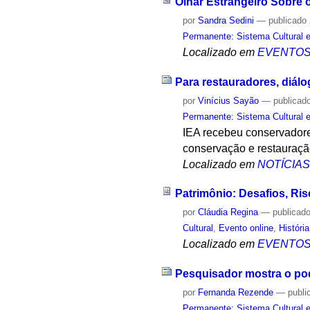
Olhar Estrangeiro Sobre
por
Sandra Sedini
—
publicado
Permanente: Sistema Cultural e
Localizado em
EVENTO
Para restauradores, diálo
por
Vinícius Sayão
—
publicad
Permanente: Sistema Cultural e
IEA recebeu conservadores
conservação e restauração
Localizado em
NOTÍCIA
Patrimônio: Desafios, Ri
por
Cláudia Regina
—
publicad
Cultural
,
Evento online
,
História
Localizado em
EVENTO
Pesquisador mostra o pod
por
Fernanda Rezende
—
publi
Permanente: Sistema Cultural e