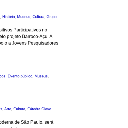
o
,
História
,
Museus
,
Cultura
,
Grupo
tivos Participativos no
lo projeto Barroco-Açu: A
Apoio a Jovens Pesquisadores
icos
,
Evento público
,
Museus
,
us
,
Arte
,
Cultura
,
Cátedra Olavo
Moderna de São Paulo, será