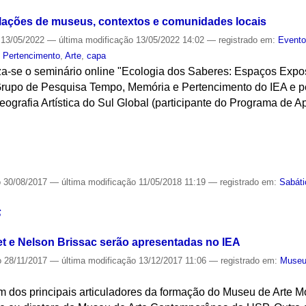
relações de museus, contextos e comunidades locais
13/05/2022
—
última modificação
13/05/2022 14:02
— registrado em:
Event
 Pertencimento
,
Arte
,
capa
za-se o seminário online "Ecologia dos Saberes: Espaços Exposi
 Grupo de Pesquisa Tempo, Memória e Pertencimento do IEA e pe
ografia Artística do Sul Global (participante do Programa de 
S
o
30/08/2017
—
última modificação
11/05/2018 11:19
— registrado em:
Sabát
S
liet e Nelson Brissac serão apresentadas no IEA
o
28/11/2017
—
última modificação
13/12/2017 11:06
— registrado em:
Muse
 um dos principais articuladores da formação do Museu de Arte 