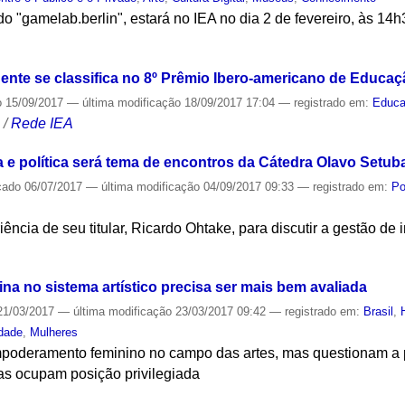
do "gamelab.berlin", estará no IEA no dia 2 de fevereiro, às 14
S
nte se classifica no 8º Prêmio Ibero-americano de Educa
o
15/09/2017
—
última modificação
18/09/2017 17:04
— registrado em:
Educ
S
/
Rede IEA
ra e política será tema de encontros da Cátedra Olavo Setu
cado
06/07/2017
—
última modificação
04/09/2017 09:33
— registrado em:
Po
ência de seu titular, Ricardo Ohtake, para discutir a gestão de in
S
na no sistema artístico precisa ser mais bem avaliada
1/03/2017
—
última modificação
23/03/2017 09:42
— registrado em:
Brasil
,
dade
,
Mulheres
mpoderamento feminino no campo das artes, mas questionam a 
as ocupam posição privilegiada
S