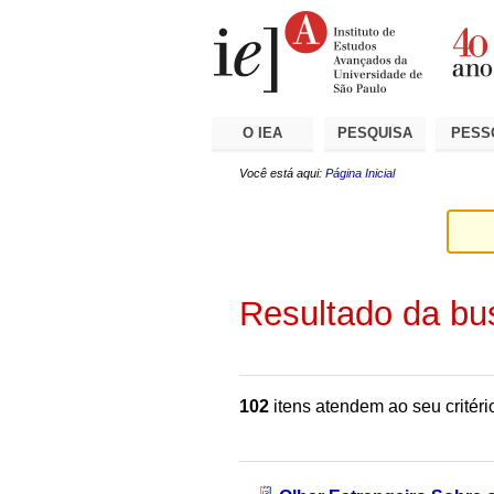
Ir
Ferramentas
Seções
para
Pessoais
o
conteúdo.
|
Ir
para
a
O IEA
PESQUISA
PESS
navegação
Você está aqui:
Página Inicial
Resultado da bu
102
itens atendem ao seu critéri