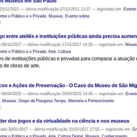
 os Museus em São Paulo
25/11/2021
—
última modificação
07/12/2021 12:27
— registrado em:
Evento 
ntre o Público e o Privado
,
Museus
,
Evento online
S
go entre ateliês e instituições públicas ainda precisa aumen
o
06/11/2017
—
última modificação
17/11/2017 14:28
— registrado em:
Muse
ntre o Público e o Privado
,
Arte
,
Cultura
 de instituições públicas e privadas para comparar a atuação d
 de obras de arte.
S
scos e Ações de Preservação - O Caso do Museu de São Mi
o
04/04/2025
—
última modificação
29/05/2025 14:45
— registrado em:
Event
,
Museus
,
Grupo de Pesquisa Tempo, Memória e Pertencimento
S
er dos jogos e da virtualidade na ciência e nos museus
cado
30/01/2017
—
última modificação
31/01/2017 17:55
— registrado em:
Gr
ntre o Público e o Privado
,
Arte
,
Cultura Digital
,
Museus
,
Conhecimento