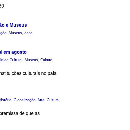
h30
ção e Museus
ação
,
Museus
,
capa
bal em agosto
lítica Cultural
,
Museus
,
Cultura
,
stituições culturais no país.
História
,
Globalização
,
Arte
,
Cultura
,
premissa de que as