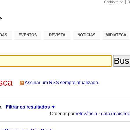
Cadastre-se
Busca
Busca
Avançad
OAS
EVENTOS
REVISTA
NOTÍCIAS
MIDIATECA
sca
Assinar um RSS sempre atualizado.
o.
Filtrar os resultados
Ordenar por
relevância
·
data (mais rec