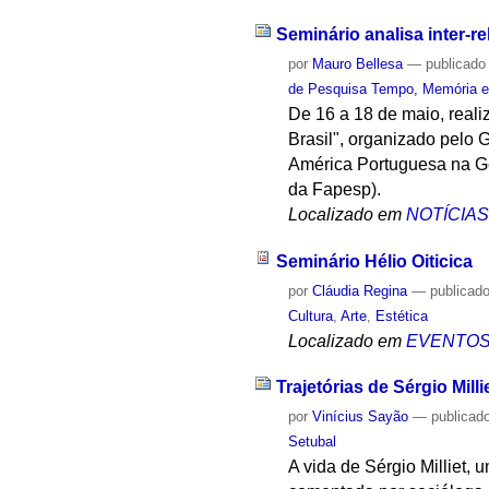
Seminário analisa inter-
por
Mauro Bellesa
—
publicado
de Pesquisa Tempo, Memória e
De 16 a 18 de maio, reali
Brasil", organizado pelo
América Portuguesa na Ge
da Fapesp).
Localizado em
NOTÍCIA
Seminário Hélio Oiticica
por
Cláudia Regina
—
publicad
Cultura
,
Arte
,
Estética
Localizado em
EVENTO
Trajetórias de Sérgio Mil
por
Vinícius Sayão
—
publicad
Setubal
A vida de Sérgio Milliet,