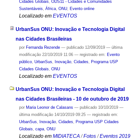
Cidades Globais
,
ODS11 - Cidades e Comunidades
Sustentáveis
,
África
,
ONU
,
Evento online
Localizado em
EVENTOS
UrbanSus ONU: Inovação e Tecnologia Digital
nas Cidades Brasileiras
por
Fernanda Rezende
—
publicado
12/09/2019
—
última
modificação
22/10/2019 11:06
— registrado em:
Evento
público
,
UrbanSus
,
Inovação
,
Cidades
,
Programa USP
Cidades Globais
,
ONU
Localizado em
EVENTOS
UrbanSus ONU: Inovação e Tecnologia Digital
nas Cidades Brasileiras - 10 de outubro de 2019
por
Maria Leonor de Calasans
—
publicado
10/10/2019
—
última modificação
14/10/2019 09:25
— registrado em:
UrbanSus
,
Inovação
,
Cidades
,
Programa USP Cidades
Globais
,
capa
,
ONU
Localizado em
MIDIATECA
/
Fotos
/
Eventos 2019