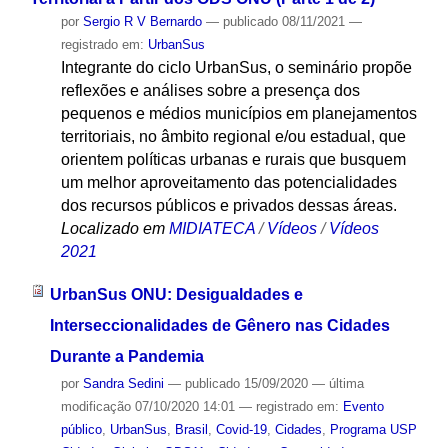
por
Sergio R V Bernardo
—
publicado
08/11/2021
—
registrado em:
UrbanSus
Integrante do ciclo UrbanSus, o seminário propõe
reflexões e análises sobre a presença dos
pequenos e médios municípios em planejamentos
territoriais, no âmbito regional e/ou estadual, que
orientem políticas urbanas e rurais que busquem
um melhor aproveitamento das potencialidades
dos recursos públicos e privados dessas áreas.
Localizado em
MIDIATECA
/
Vídeos
/
Vídeos
2021
UrbanSus ONU: Desigualdades e
Interseccionalidades de Gênero nas Cidades
Durante a Pandemia
por
Sandra Sedini
—
publicado
15/09/2020
—
última
modificação
07/10/2020 14:01
— registrado em:
Evento
público
,
UrbanSus
,
Brasil
,
Covid-19
,
Cidades
,
Programa USP