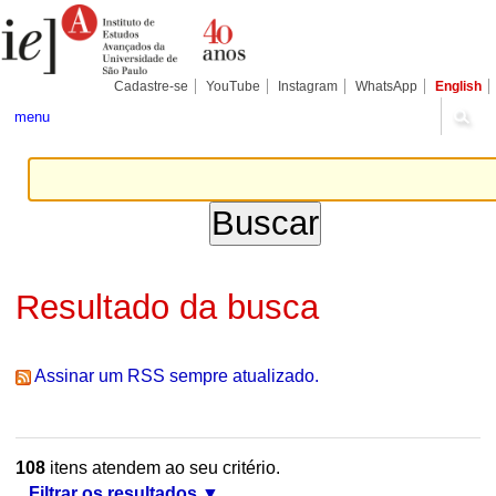
Ir
Ferramentas
Seções
para
Pessoais
o
conteúdo.
|
Cadastre-se
YouTube
Instagram
WhatsApp
English
Ir
para
menu
a
navegação
Resultado da busca
Assinar um RSS sempre atualizado.
108
itens atendem ao seu critério.
Filtrar os resultados