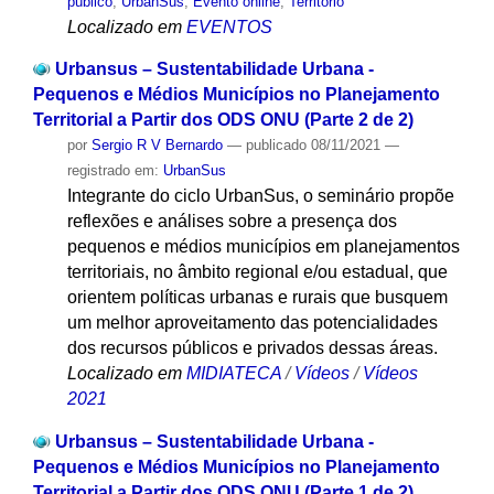
público
,
UrbanSus
,
Evento online
,
Território
Localizado em
EVENTOS
Urbansus – Sustentabilidade Urbana -
Pequenos e Médios Municípios no Planejamento
Territorial a Partir dos ODS ONU (Parte 2 de 2)
por
Sergio R V Bernardo
—
publicado
08/11/2021
—
registrado em:
UrbanSus
Integrante do ciclo UrbanSus, o seminário propõe
reflexões e análises sobre a presença dos
pequenos e médios municípios em planejamentos
territoriais, no âmbito regional e/ou estadual, que
orientem políticas urbanas e rurais que busquem
um melhor aproveitamento das potencialidades
dos recursos públicos e privados dessas áreas.
Localizado em
MIDIATECA
/
Vídeos
/
Vídeos
2021
Urbansus – Sustentabilidade Urbana -
Pequenos e Médios Municípios no Planejamento
Territorial a Partir dos ODS ONU (Parte 1 de 2)