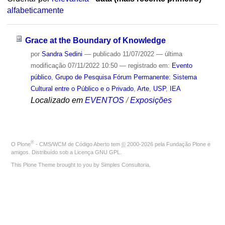
alfabeticamente
Grace at the Boundary of Knowledge
por
Sandra Sedini
—
publicado
11/07/2022
—
última
modificação
07/11/2022 10:50
— registrado em:
Evento
público
,
Grupo de Pesquisa Fórum Permanente: Sistema
Cultural entre o Público e o Privado
,
Arte
,
USP
,
IEA
Localizado em
EVENTOS
/
Exposições
®
O
Plone
- CMS/WCM de Código Aberto
tem
©
2000-2026 pela
Fundação Plone
e
amigos. Distribuído sob a
Licença GNU GPL
.
This Plone Theme brought to you by
Simples Consultoria
.