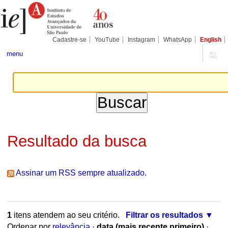
Ir
Ferramentas
Seções
para
Pessoais
o
conteúdo.
|
Cadastre-se
YouTube
Instagram
WhatsApp
English
Ir
para
menu
a
navegação
Resultado da busca
Assinar um RSS sempre atualizado.
1
itens atendem ao seu critério.
Filtrar os resultados
Ordenar por
relevância
·
data (mais recente primeiro)
·