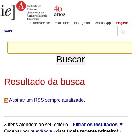
Ir
Ferramentas
Seções
para
Pessoais
o
conteúdo.
|
Cadastre-se
YouTube
Instagram
WhatsApp
English
Ir
para
menu
a
navegação
Resultado da busca
Assinar um RSS sempre atualizado.
3
itens atendem ao seu critério.
Filtrar os resultados
Ordenar por
relevância
·
data (mais recente primeiro)
·