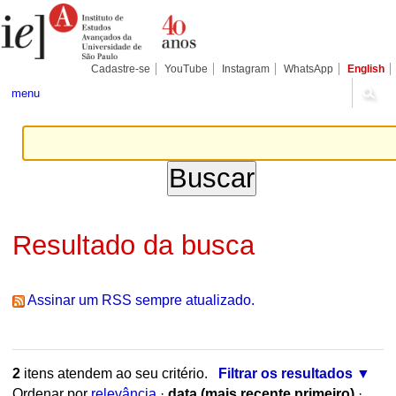
Ir
Ferramentas
Seções
para
Pessoais
o
conteúdo.
|
Cadastre-se
YouTube
Instagram
WhatsApp
English
Ir
para
menu
a
navegação
Resultado da busca
Assinar um RSS sempre atualizado.
2
itens atendem ao seu critério.
Filtrar os resultados
Ordenar por
relevância
·
data (mais recente primeiro)
·