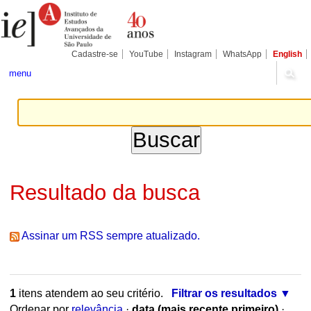
Ir
Ferramentas
Seções
para
Pessoais
o
conteúdo.
|
Cadastre-se
YouTube
Instagram
WhatsApp
English
Ir
para
menu
a
navegação
Resultado da busca
Assinar um RSS sempre atualizado.
1
itens atendem ao seu critério.
Filtrar os resultados
Ordenar por
relevância
·
data (mais recente primeiro)
·