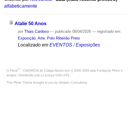
alfabeticamente
Atalie 50 Anos
por
Thais Cardoso
—
publicado
08/04/2026
— registrado em:
Exposição
,
Arte
,
Polo Ribeirão Preto
Localizado em
EVENTOS
/
Exposições
®
O
Plone
- CMS/WCM de Código Aberto
tem
©
2000-2026 pela
Fundação Plone
e
amigos. Distribuído sob a
Licença GNU GPL
.
This Plone Theme brought to you by
Simples Consultoria
.