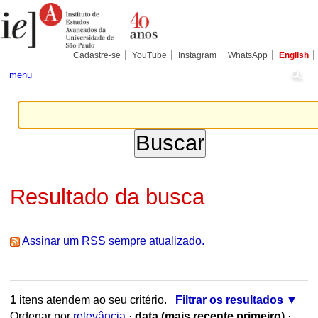
Ir
Ferramentas
Seções
para
Pessoais
o
conteúdo.
|
Cadastre-se
YouTube
Instagram
WhatsApp
English
Ir
para
menu
a
navegação
Resultado da busca
Assinar um RSS sempre atualizado.
1
itens atendem ao seu critério.
Filtrar os resultados
Ordenar por
relevância
·
data (mais recente primeiro)
·