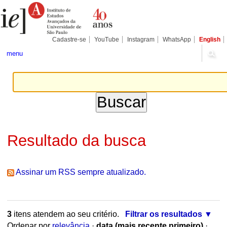
Ir
Ferramentas
Seções
para
Pessoais
o
conteúdo.
|
Cadastre-se
YouTube
Instagram
WhatsApp
English
Ir
para
menu
a
navegação
Resultado da busca
Assinar um RSS sempre atualizado.
3
itens atendem ao seu critério.
Filtrar os resultados
Ordenar por
relevância
·
data (mais recente primeiro)
·