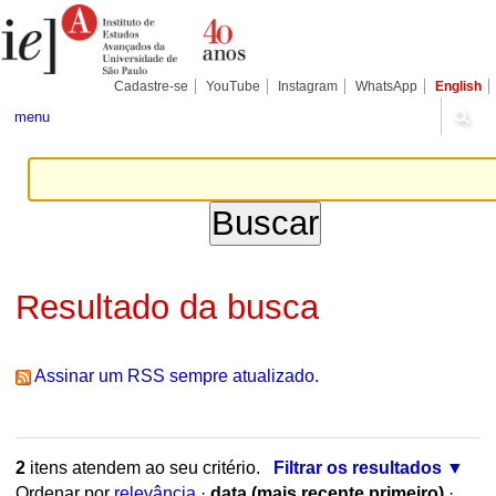
Ir
Ferramentas
Seções
para
Pessoais
o
conteúdo.
|
Cadastre-se
YouTube
Instagram
WhatsApp
English
Ir
para
menu
a
navegação
Resultado da busca
Assinar um RSS sempre atualizado.
2
itens atendem ao seu critério.
Filtrar os resultados
Ordenar por
relevância
·
data (mais recente primeiro)
·