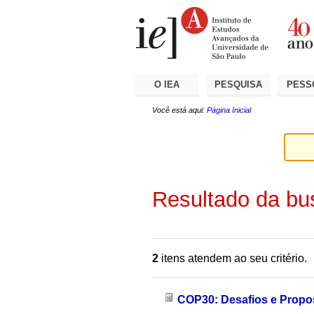
Ir
Ferramentas
Seções
para
Pessoais
o
conteúdo.
|
Ir
para
a
O IEA
PESQUISA
PESS
navegação
Você está aqui:
Página Inicial
Resultado da bu
2
itens atendem ao seu critério.
COP30: Desafios e Propo