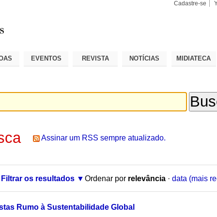
Cadastre-se
Busca
Busca
Avançad
OAS
EVENTOS
REVISTA
NOTÍCIAS
MIDIATECA
sca
Assinar um RSS sempre atualizado.
Filtrar os resultados
Ordenar por
relevância
·
data (mais re
stas Rumo à Sustentabilidade Global