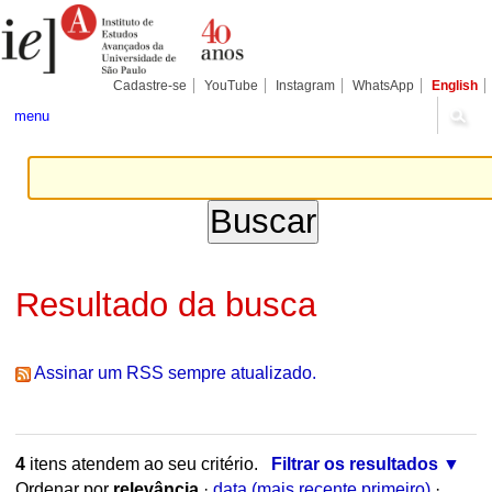
Ir
Ferramentas
Seções
para
Pessoais
o
conteúdo.
|
Cadastre-se
YouTube
Instagram
WhatsApp
English
Ir
para
menu
a
navegação
Resultado da busca
Assinar um RSS sempre atualizado.
4
itens atendem ao seu critério.
Filtrar os resultados
Ordenar por
relevância
·
data (mais recente primeiro)
·