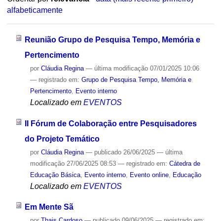
alfabeticamente
Reunião Grupo de Pesquisa Tempo, Memória e
Pertencimento
por
Cláudia Regina
—
última modificação
07/01/2025 10:06
— registrado em:
Grupo de Pesquisa Tempo, Memória e
Pertencimento
,
Evento interno
Localizado em
EVENTOS
II Fórum de Colaboração entre Pesquisadores
do Projeto Temático
por
Cláudia Regina
—
publicado
26/06/2025
—
última
modificação
27/06/2025 08:53
— registrado em:
Cátedra de
Educação Básica
,
Evento interno
,
Evento online
,
Educação
Localizado em
EVENTOS
Em Mente Sã
por
Thais Cardoso
—
publicado
09/06/2025
— registrado em: