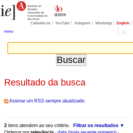
Ir
Ferramentas
Seções
para
Pessoais
o
conteúdo.
|
Cadastre-se
YouTube
Instagram
WhatsApp
English
Ir
para
menu
a
navegação
Resultado da busca
Assinar um RSS sempre atualizado.
2
itens atendem ao seu critério.
Filtrar os resultados
Ordenar por
relevância
·
data (mais recente primeiro)
·