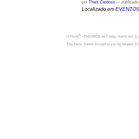
por
Thais Cardoso
—
publicado
Localizado em
EVENTO
®
O
Plone
- CMS/WCM de Código Aberto
tem
©
2
This Plone Theme brought to you by
Simples Co