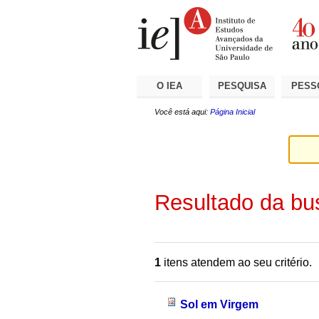
Ir
Ferramentas
Seções
para
Pessoais
o
conteúdo.
|
Ir
para
a
O IEA
PESQUISA
PESS
navegação
Você está aqui:
Página Inicial
Resultado da bu
1
itens atendem ao seu critério.
Sol em Virgem