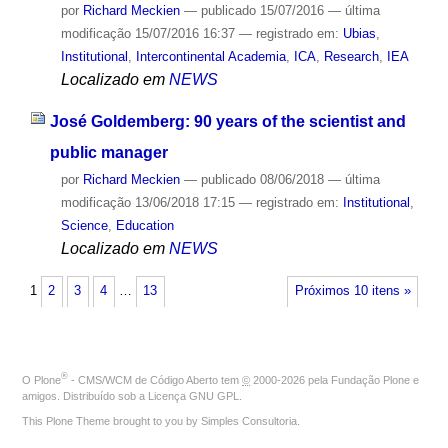
por
Richard Meckien
—
publicado
15/07/2016
—
última
modificação
15/07/2016 16:37
— registrado em:
Ubias
,
Institutional
,
Intercontinental Academia
,
ICA
,
Research
,
IEA
Localizado em
NEWS
José Goldemberg: 90 years of the scientist and
public manager
por
Richard Meckien
—
publicado
08/06/2018
—
última
modificação
13/06/2018 17:15
— registrado em:
Institutional
,
Science
,
Education
Localizado em
NEWS
1
2
3
4
…
13
Próximos 10 itens »
®
O
Plone
- CMS/WCM de Código Aberto
tem
©
2000-2026 pela
Fundação Plone
e
amigos. Distribuído sob a
Licença GNU GPL
.
This Plone Theme brought to you by
Simples Consultoria
.