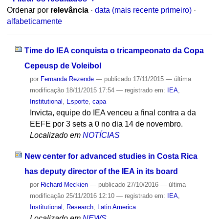
Ordenar por
relevância
·
data (mais recente primeiro)
·
alfabeticamente
Time do IEA conquista o tricampeonato da Copa
Cepeusp de Voleibol
por
Fernanda Rezende
—
publicado
17/11/2015
—
última
modificação
18/11/2015 17:54
— registrado em:
IEA
,
Institutional
,
Esporte
,
capa
Invicta, equipe do IEA venceu a final contra a da
EEFE por 3 sets a 0 no dia 14 de novembro.
Localizado em
NOTÍCIAS
New center for advanced studies in Costa Rica
has deputy director of the IEA in its board
por
Richard Meckien
—
publicado
27/10/2016
—
última
modificação
25/11/2016 12:10
— registrado em:
IEA
,
Institutional
,
Research
,
Latin America
Localizado em
NEWS