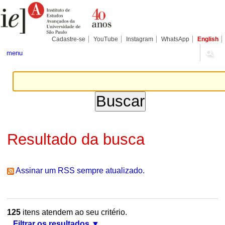
Ir
Ferramentas
Seções
para
Pessoais
o
conteúdo.
|
Cadastre-se
YouTube
Instagram
WhatsApp
English
Ir
para
menu
a
navegação
Resultado da busca
Assinar um RSS sempre atualizado.
125
itens atendem ao seu critério.
Filtrar os resultados