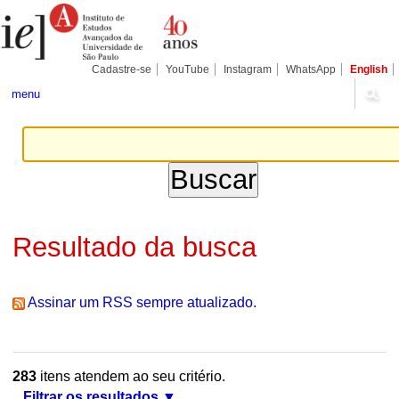
Ir
Ferramentas
Seções
para
Pessoais
o
conteúdo.
|
Cadastre-se
YouTube
Instagram
WhatsApp
English
Ir
para
menu
a
navegação
Resultado da busca
Assinar um RSS sempre atualizado.
283
itens atendem ao seu critério.
Filtrar os resultados