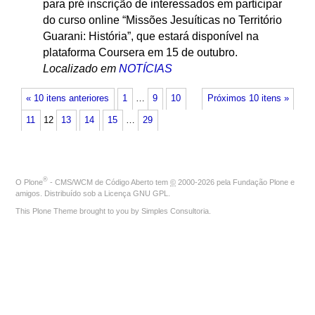
para pré inscrição de interessados em participar
do curso online “Missões Jesuíticas no Território
Guarani: História”, que estará disponível na
plataforma Coursera em 15 de outubro.
Localizado em
NOTÍCIAS
« 10 itens anteriores
1
…
9
10
Próximos 10 itens »
11
12
13
14
15
…
29
®
O
Plone
- CMS/WCM de Código Aberto
tem
©
2000-2026 pela
Fundação Plone
e
amigos. Distribuído sob a
Licença GNU GPL
.
This Plone Theme brought to you by
Simples Consultoria
.