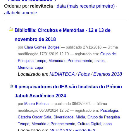
Ordenar por
relevância
·
data (mais recente primeiro)
·
alfabeticamente
Bibliofilia: Circuitos e Memórias - 12 e 13 de
novembro de 2018
por
Clara Gomes Borges
—
publicado
27/11/2018
—
última
modificação
17/01/2019 12:10
— registrado em:
Grupo de
Pesquisa Tempo, Memória e Pertencimento
,
Livros
,
Memória
,
capa
Localizado em
MIDIATECA
/
Fotos
/
Eventos 2018
6 pesquisadores do IEA são finalistas do Prêmio
Jabuti Acadêmico 2024
por
Mauro Bellesa
—
publicado
06/08/2024
—
última
modificação
06/08/2024 12:52
— registrado em:
Psicologia
,
Cátedra Oscar Sala
,
Diversidade
,
Mídia
,
Grupo de Pesquisa
Tempo, Memória e Pertencimento
,
Cultura Digital
,
capa
Localizado em
NOTÍCIAS
/
Rede IEA