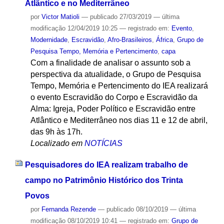
Atlântico e no Mediterrâneo
por
Victor Matioli
—
publicado
27/03/2019
—
última
modificação
12/04/2019 10:25
— registrado em:
Evento
,
Modernidade
,
Escravidão
,
Afro-Brasileiros
,
África
,
Grupo de
Pesquisa Tempo, Memória e Pertencimento
,
capa
Com a finalidade de analisar o assunto sob a
perspectiva da atualidade, o Grupo de Pesquisa
Tempo, Memória e Pertencimento do IEA realizará
o evento Escravidão do Corpo e Escravidão da
Alma: Igreja, Poder Político e Escravidão entre
Atlântico e Mediterrâneo nos dias 11 e 12 de abril,
das 9h às 17h.
Localizado em
NOTÍCIAS
Pesquisadores do IEA realizam trabalho de
campo no Patrimônio Histórico dos Trinta
Povos
por
Fernanda Rezende
—
publicado
08/10/2019
—
última
modificação
08/10/2019 10:41
— registrado em:
Grupo de