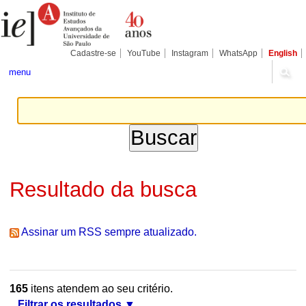
Ir
Ferramentas
Seções
para
Pessoais
o
conteúdo.
|
Cadastre-se
YouTube
Instagram
WhatsApp
English
Ir
para
menu
a
navegação
Resultado da busca
Assinar um RSS sempre atualizado.
165
itens atendem ao seu critério.
Filtrar os resultados