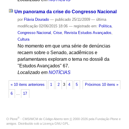
Um panorama da crise do Congresso Nacional
por
Flávia Dourado
—
publicado
25/11/2009
—
última
modificação
02/06/2015 18:06
— registrado em:
Política
,
Congresso Nacional
,
Crise
,
Revista Estudos Avançados
,
Cultura
No momento em que uma série de denúncias
recaem sobre o Senado, acadêmicos e
parlamentares exploram o tema no dossiê da
"Estudos Avançados" 67.
Localizado em
NOTÍCIAS
« 10 itens anteriores
1
2
3
4
5
Próximos 10 itens »
6
…
17
®
O
Plone
- CMS/WCM de Código Aberto
tem
©
2000-2026 pela
Fundação Plone
e
amigos. Distribuído sob a
Licença GNU GPL
.