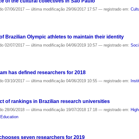
ce of the cultural collectives in São Paulo
do
07/06/2017
—
última modificação
29/06/2017 17:57
— registrado em:
Cult
f Brazilian Olympic athletes to maintain their identity
do
02/07/2017
—
última modificação
04/06/2019 10:57
— registrado em:
Soci
ram has defined researchers for 2018
do
03/10/2017
—
última modificação
04/06/2019 10:55
— registrado em:
Insti
t of rankings in Brazilian research universities
do
28/06/2018
—
última modificação
19/07/2018 17:18
— registrado em:
High
,
Education
chooses seven researchers for 2019