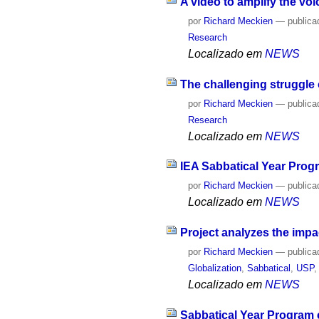
A video to amplify the voi
por
Richard Meckien
—
publica
Research
Localizado em
NEWS
The challenging struggle o
por
Richard Meckien
—
publica
Research
Localizado em
NEWS
IEA Sabbatical Year Prog
por
Richard Meckien
—
publica
Localizado em
NEWS
Project analyzes the impac
por
Richard Meckien
—
publica
Globalization
,
Sabbatical
,
USP
Localizado em
NEWS
Sabbatical Year Program 