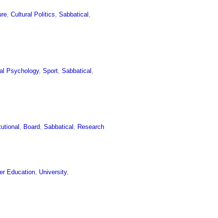
ure
,
Cultural Politics
,
Sabbatical
,
al Psychology
,
Sport
,
Sabbatical
,
tutional
,
Board
,
Sabbatical
,
Research
er Education
,
University
,