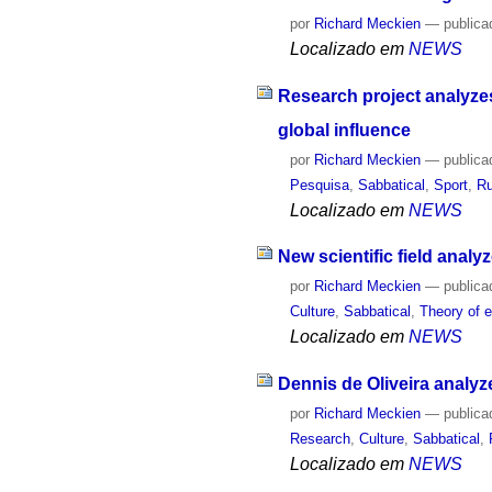
por
Richard Meckien
—
publica
Localizado em
NEWS
Research project analyzes
global influence
por
Richard Meckien
—
publica
Pesquisa
,
Sabbatical
,
Sport
,
Ru
Localizado em
NEWS
New scientific field analy
por
Richard Meckien
—
publica
Culture
,
Sabbatical
,
Theory of e
Localizado em
NEWS
Dennis de Oliveira analyze
por
Richard Meckien
—
publica
Research
,
Culture
,
Sabbatical
,
Localizado em
NEWS