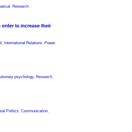
atical
,
Research
order to increase their
il
,
International Relations
,
Power
,
utionary psychology
,
Research
,
ural Politics
,
Communication
,