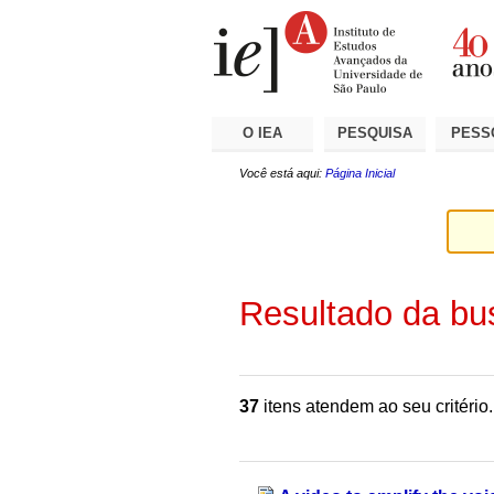
Ir
Ferramentas
Seções
para
Pessoais
o
conteúdo.
|
Ir
para
a
O IEA
PESQUISA
PESS
navegação
Você está aqui:
Página Inicial
Resultado da bu
37
itens atendem ao seu critério.