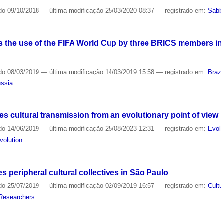
do
09/10/2018
—
última modificação
25/03/2020 08:37
— registrado em:
Sabb
 the use of the FIFA World Cup by three BRICS members in 
do
08/03/2019
—
última modificação
14/03/2019 15:58
— registrado em:
Braz
ssia
zes cultural transmission from an evolutionary point of view
do
14/06/2019
—
última modificação
25/08/2023 12:31
— registrado em:
Evol
volution
s peripheral cultural collectives in São Paulo
do
25/07/2019
—
última modificação
02/09/2019 16:57
— registrado em:
Cult
Researchers