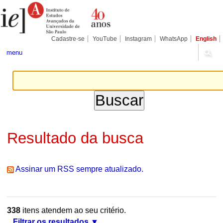
Ir
Ferramentas
Seções
para
Pessoais
o
conteúdo.
|
Cadastre-se
YouTube
Instagram
WhatsApp
English
Ir
para
menu
a
navegação
Resultado da busca
Assinar um RSS sempre atualizado.
338
itens atendem ao seu critério.
Filtrar os resultados