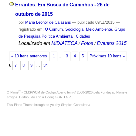
Errantes: Em Busca de Caminhos - 26 de
outubro de 2015
por
Maria Leonor de Calasans
—
publicado
09/11/2015
—
registrado em:
O Comum
,
Sociologia
,
Meio Ambiente
,
Grupo
de Pesquisa Política Ambiental
,
Cidades
Localizado em
MIDIATECA
/
Fotos
/
Eventos 2015
« 10 itens anteriores
1
…
3
4
5
Próximos 10 itens »
6
7
8
9
…
34
®
O
Plone
- CMS/WCM de Código Aberto
tem
©
2000-2026 pela
Fundação Plone
e
amigos. Distribuído sob a
Licença GNU GPL
.
This Plone Theme brought to you by
Simples Consultoria
.