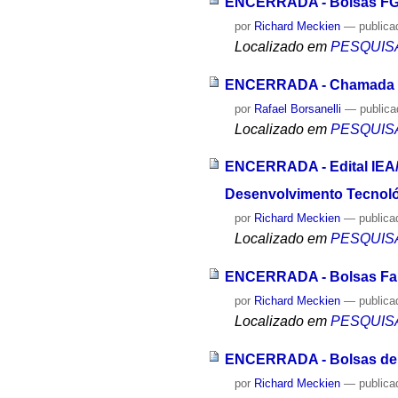
ENCERRADA - Bolsas FGA
por
Richard Meckien
—
publica
Localizado em
PESQUIS
ENCERRADA - Chamada d
por
Rafael Borsanelli
—
public
Localizado em
PESQUIS
ENCERRADA - Edital IEA/U
Desenvolvimento Tecnológ
por
Richard Meckien
—
publica
Localizado em
PESQUIS
ENCERRADA - Bolsas Fape
por
Richard Meckien
—
publica
Localizado em
PESQUIS
ENCERRADA - Bolsas de 
por
Richard Meckien
—
publica