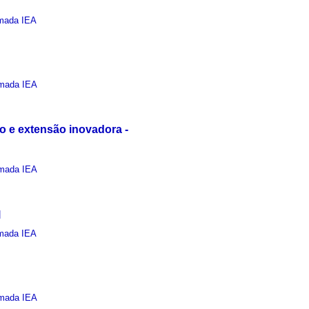
mada IEA
mada IEA
o e extensão inovadora -
mada IEA
l
mada IEA
mada IEA