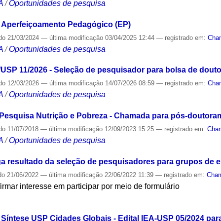
A
/
Oportunidades de pesquisa
Aperfeiçoamento Pedagógico (EP)
do
21/03/2024
—
última modificação
03/04/2025 12:44
— registrado em:
Cha
A
/
Oportunidades de pesquisa
USP 11/2026 - Seleção de pesquisador para bolsa de dout
do
12/03/2026
—
última modificação
14/07/2026 08:59
— registrado em:
Cha
A
/
Oportunidades de pesquisa
squisa Nutrição e Pobreza - Chamada para pós-doutora
do
11/07/2018
—
última modificação
12/09/2023 15:25
— registrado em:
Cha
A
/
Oportunidades de pesquisa
ga resultado da seleção de pesquisadores para grupos de 
do
21/06/2022
—
última modificação
22/06/2022 11:39
— registrado em:
Cha
mar interesse em participar por meio de formulário
S
ntese USP Cidades Globais - Edital IEA-USP 05/2024 para