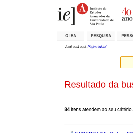
Ir
Ferramentas
Seções
para
Pessoais
o
conteúdo.
|
Ir
para
a
O IEA
PESQUISA
PESS
navegação
Você está aqui:
Página Inicial
Resultado da bu
84
itens atendem ao seu critério.