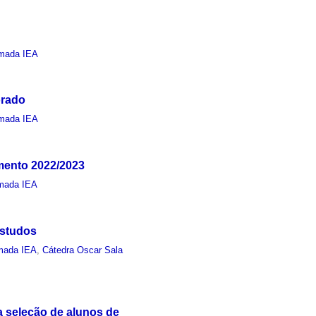
mada IEA
orado
mada IEA
mento 2022/2023
mada IEA
estudos
mada IEA
,
Cátedra Oscar Sala
 seleção de alunos de