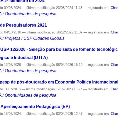
 2º semestre de 2024
do
09/08/2024
—
última modificação
23/08/2024 11:43
— registrado em:
Cha
A
/
Oportunidades de pesquisa
e Pesquisadores 2021
ado
04/10/2018
—
última modificação
20/12/2022 11:37
— registrado em:
Cha
A
/
Projetos
/
USP Cidades Globais
SP 12/2026 - Seleção para bolsista de fomento tecnológic
ico e Industrial (DTI-A)
do
13/03/2026
—
última modificação
08/04/2026 15:19
— registrado em:
Cha
A
/
Oportunidades de pesquisa
sp de pós-doutorado em Economia Política Internaciona
do
11/07/2018
—
última modificação
12/09/2023 15:27
— registrado em:
Cha
A
/
Oportunidades de pesquisa
Aperfeiçoamento Pedagógico (EP)
do
15/05/2024
—
última modificação
03/04/2025 12:47
— registrado em:
Cha