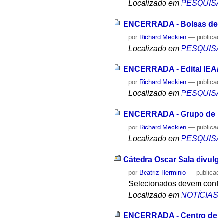
Localizado em
PESQUIS
ENCERRADA - Bolsas de 
por
Richard Meckien
—
publica
Localizado em
PESQUIS
ENCERRADA - Edital IEA/
por
Richard Meckien
—
publica
Localizado em
PESQUIS
ENCERRADA - Grupo de Pe
por
Richard Meckien
—
publica
Localizado em
PESQUIS
Cátedra Oscar Sala divul
por
Beatriz Herminio
—
publica
Selecionados devem confir
Localizado em
NOTÍCIA
ENCERRADA - Centro de Sí