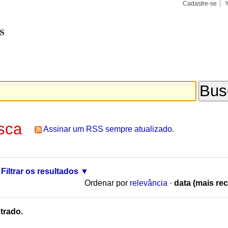
Cadastre-se
Busca
Busca
Avançad
sca
Assinar um RSS sempre atualizado.
Filtrar os resultados
Ordenar por
relevância
·
data (mais rec
trado.