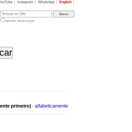
YouTube
Instagram
WhatsApp
English
apenas nesta seção
a…
ente primeiro)
·
alfabeticamente