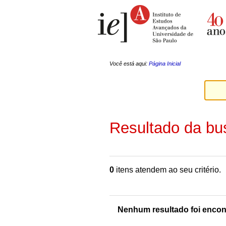
Ir
Ferramentas
para
Pessoais
o
conteúdo.
|
Ir
para
a
Você está aqui:
Página Inicial
navegação
Resultado da bu
0
itens atendem ao seu critério.
Nenhum resultado foi encon