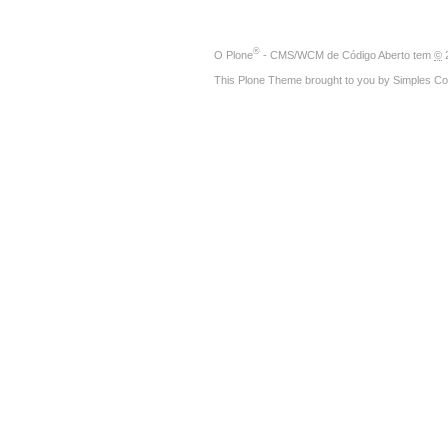
®
O
Plone
- CMS/WCM de Código Aberto
tem
©
2
This Plone Theme brought to you by
Simples Co