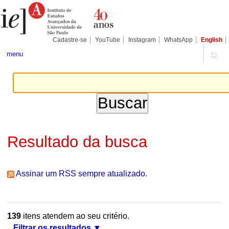
Ir
Ferramentas
Seções
para
Pessoais
o
conteúdo.
|
Cadastre-se
YouTube
Instagram
WhatsApp
English
Ir
para
menu
a
navegação
Resultado da busca
Assinar um RSS sempre atualizado.
139
itens atendem ao seu critério.
Filtrar os resultados