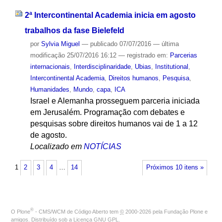
2ª Intercontinental Academia inicia em agosto
trabalhos da fase Bielefeld
por
Sylvia Miguel
—
publicado
07/07/2016
—
última
modificação
25/07/2016 16:12
— registrado em:
Parcerias
internacionais
,
Interdisciplinaridade
,
Ubias
,
Institutional
,
Intercontinental Academia
,
Direitos humanos
,
Pesquisa
,
Humanidades
,
Mundo
,
capa
,
ICA
Israel e Alemanha prosseguem parceria iniciada
em Jerusalém. Programação com debates e
pesquisas sobre direitos humanos vai de 1 a 12
de agosto.
Localizado em
NOTÍCIAS
1
2
3
4
…
14
Próximos 10 itens »
®
O
Plone
- CMS/WCM de Código Aberto
tem
©
2000-2026 pela
Fundação Plone
e
amigos. Distribuído sob a
Licença GNU GPL
.