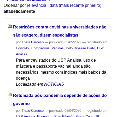
Ordenar por
relevância
·
data (mais recente primeiro)
·
alfabeticamente
Restrições contra covid nas universidades não
são exagero, dizem especialistas
por
Thais Cardoso
—
publicado
05/05/2022
— registrado em:
Covid-19
,
Coronavírus
,
Vacinas
,
Polo Ribeirão Preto
,
USP
Analisa
Para entrevistados do USP Analisa, uso de
máscara e passaporte vacinal ainda são
necessários, mesmo com índices mais baixos da
doença
Localizado em
NOTÍCIAS
Retomada pós-pandemia depende de ações do
governo
por
Thais Cardoso
—
publicado
08/04/2020
— registrado em:
USP Analisa
,
Economia
,
Polo Ribeirão Preto
,
Covid-19