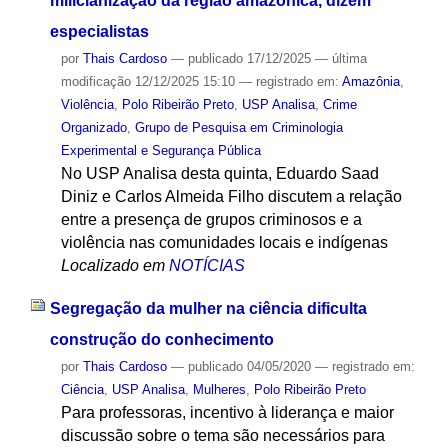
milicianização da região amazônica, dizem
especialistas
por
Thais Cardoso
—
publicado
17/12/2025
—
última
modificação
12/12/2025 15:10
— registrado em:
Amazônia
,
Violência
,
Polo Ribeirão Preto
,
USP Analisa
,
Crime
Organizado
,
Grupo de Pesquisa em Criminologia
Experimental e Segurança Pública
No USP Analisa desta quinta, Eduardo Saad
Diniz e Carlos Almeida Filho discutem a relação
entre a presença de grupos criminosos e a
violência nas comunidades locais e indígenas
Localizado em
NOTÍCIAS
Segregação da mulher na ciência dificulta
construção do conhecimento
por
Thais Cardoso
—
publicado
04/05/2020
— registrado em:
Ciência
,
USP Analisa
,
Mulheres
,
Polo Ribeirão Preto
Para professoras, incentivo à liderança e maior
discussão sobre o tema são necessários para