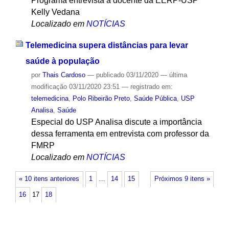
Programa entrevista a docente da EERP-USP
Kelly Vedana
Localizado em
NOTÍCIAS
Telemedicina supera distâncias para levar
saúde à população
por
Thais Cardoso
—
publicado
03/11/2020
—
última
modificação
03/11/2020 23:51
— registrado em:
telemedicina
,
Polo Ribeirão Preto
,
Saúde Pública
,
USP
Analisa
,
Saúde
Especial do USP Analisa discute a importância
dessa ferramenta em entrevista com professor da
FMRP
Localizado em
NOTÍCIAS
« 10 itens anteriores
1
…
14
15
Próximos 9 itens »
16
17
18