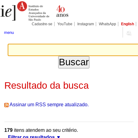
Ir
Ferramentas
Seções
para
Pessoais
o
conteúdo.
|
Cadastre-se
YouTube
Instagram
WhatsApp
English
Ir
para
menu
a
navegação
Resultado da busca
Assinar um RSS sempre atualizado.
179
itens atendem ao seu critério.
Filtrar os resultados