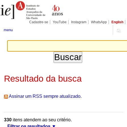
Ir
Ferramentas
Seções
para
Pessoais
o
conteúdo.
|
Cadastre-se
YouTube
Instagram
WhatsApp
English
Ir
para
menu
a
navegação
Resultado da busca
Assinar um RSS sempre atualizado.
330
itens atendem ao seu critério.
Filtrar os resultados