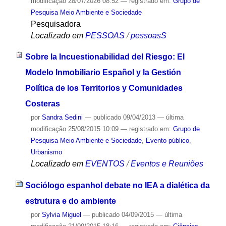
modificação
28/07/2026 08:52
— registrado em:
Grupo de
Pesquisa Meio Ambiente e Sociedade
Pesquisadora
Localizado em
PESSOAS
/
pessoasS
Sobre la Incuestionabilidad del Riesgo: El
Modelo Inmobiliario Español y la Gestión
Política de los Territorios y Comunidades
Costeras
por
Sandra Sedini
—
publicado
09/04/2013
—
última
modificação
25/08/2015 10:09
— registrado em:
Grupo de
Pesquisa Meio Ambiente e Sociedade
,
Evento público
,
Urbanismo
Localizado em
EVENTOS
/
Eventos e Reuniões
Sociólogo espanhol debate no IEA a dialética da
estrutura e do ambiente
por
Sylvia Miguel
—
publicado
04/09/2015
—
última