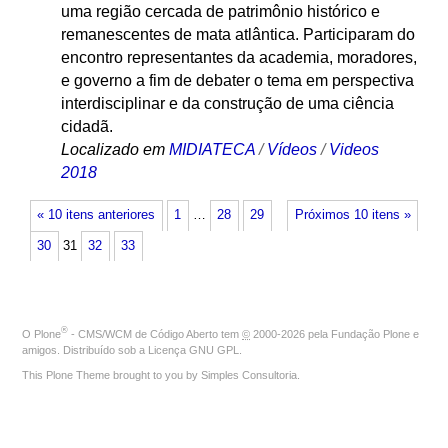
uma região cercada de patrimônio histórico e
remanescentes de mata atlântica. Participaram do
encontro representantes da academia, moradores,
e governo a fim de debater o tema em perspectiva
interdisciplinar e da construção de uma ciência
cidadã.
Localizado em
MIDIATECA
/
Vídeos
/
Videos
2018
« 10 itens anteriores
1
…
28
29
Próximos 10 itens »
30
31
32
33
®
O
Plone
- CMS/WCM de Código Aberto
tem
©
2000-2026 pela
Fundação Plone
e
amigos. Distribuído sob a
Licença GNU GPL
.
This Plone Theme brought to you by
Simples Consultoria
.