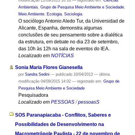
modificação
21/09/2015 18:16
— registrado em:
Ciências
Ambientais
,
Grupo de Pesquisa Meio Ambiente e Sociedade
,
Meio Ambiente
,
Ecologia
,
Sociologia
O sociólogo Antonio Aledo Tur, da Universidad de
Alicante, Espanha, demonstra algumas
conclusões de seu pensamento sobre a dialética
da estrutura, em debate no dia 23 de setembro,
das 10h às 12h na sala de eventos do IEA.
Localizado em
NOTÍCIAS
Sonia Maria Flores Gianesella
por
Sandra Sedini
—
publicado
10/04/2013
—
última
modificação
04/09/2015 14:02
— registrado em:
Grupo de
Pesquisa Meio Ambiente e Sociedade
Pesquisadora
Localizado em
PESSOAS
/
pessoasS
SOS Paranapiacaba - Conflitos, Saberes e
Possibilidades de Desenvolvimento na
Macrometrópole Paulista - 22 de novembro de