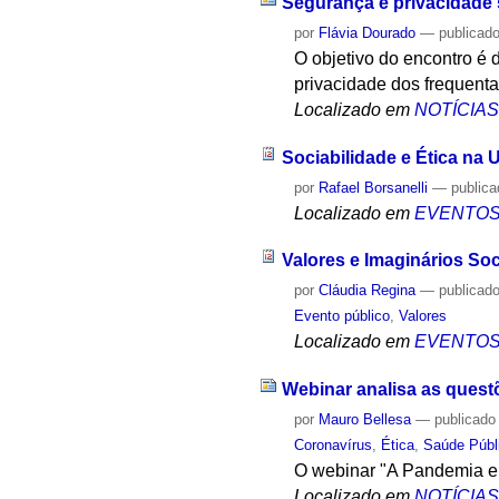
Segurança e privacidade 
por
Flávia Dourado
—
publicad
O objetivo do encontro é 
privacidade dos frequen
Localizado em
NOTÍCIA
Sociabilidade e Ética na
por
Rafael Borsanelli
—
public
Localizado em
EVENTO
Valores e Imaginários So
por
Cláudia Regina
—
publicad
Evento público
,
Valores
Localizado em
EVENTO
Webinar analisa as quest
por
Mauro Bellesa
—
publicado
Coronavírus
,
Ética
,
Saúde Públ
O webinar "A Pandemia e a
Localizado em
NOTÍCIA