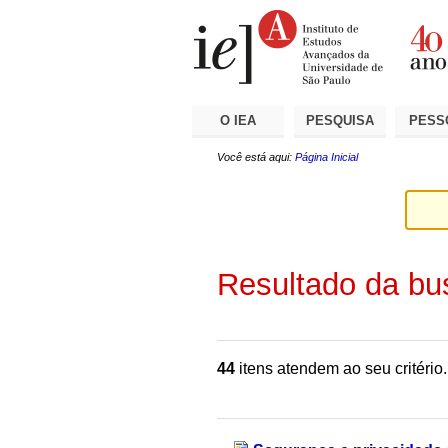
Ir
Ferramentas
Seções
para
Pessoais
o
conteúdo.
|
Ir
para
a
O IEA
PESQUISA
PESS
navegação
Você está aqui:
Página Inicial
Resultado da bu
44
itens atendem ao seu critério.