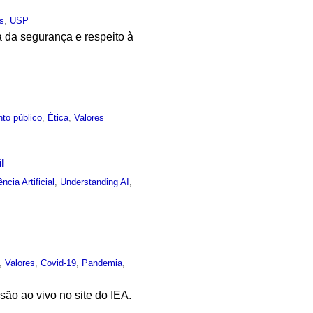
es
,
USP
a da segurança e respeito à
to público
,
Ética
,
Valores
l
ência Artificial
,
Understanding AI
,
,
Valores
,
Covid-19
,
Pandemia
,
são ao vivo no site do IEA.