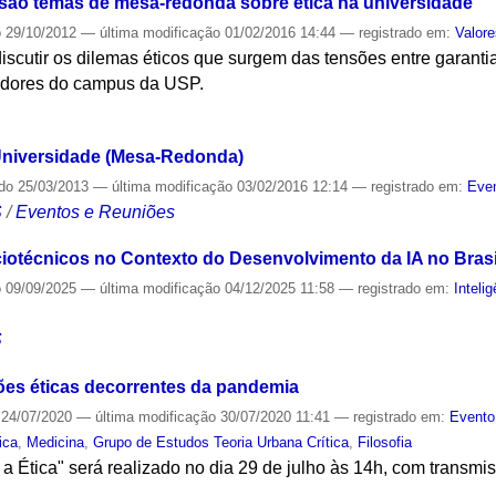
são temas de mesa-redonda sobre ética na universidade
o
29/10/2012
—
última modificação
01/02/2016 14:44
— registrado em:
Valor
discutir os dilemas éticos que surgem das tensões entre garanti
tadores do campus da USP.
S
 Universidade (Mesa-Redonda)
ado
25/03/2013
—
última modificação
03/02/2016 12:14
— registrado em:
Even
S
/
Eventos e Reuniões
ciotécnicos no Contexto do Desenvolvimento da IA no Brasi
o
09/09/2025
—
última modificação
04/12/2025 11:58
— registrado em:
Intelig
S
ões éticas decorrentes da pandemia
24/07/2020
—
última modificação
30/07/2020 11:41
— registrado em:
Evento
ica
,
Medicina
,
Grupo de Estudos Teoria Urbana Crítica
,
Filosofia
 Ética" será realizado no dia 29 de julho às 14h, com transmis
S