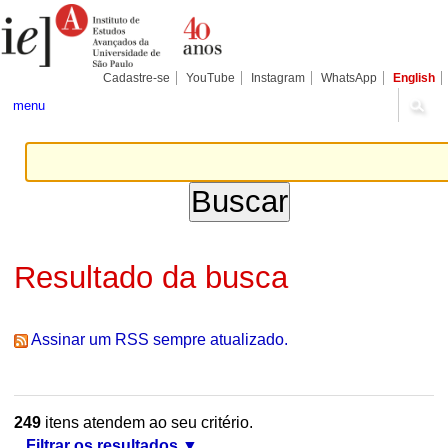
Ir
Ferramentas
Seções
para
Pessoais
o
conteúdo.
|
Cadastre-se
YouTube
Instagram
WhatsApp
English
Ir
para
menu
a
navegação
Resultado da busca
Assinar um RSS sempre atualizado.
249
itens atendem ao seu critério.
Filtrar os resultados