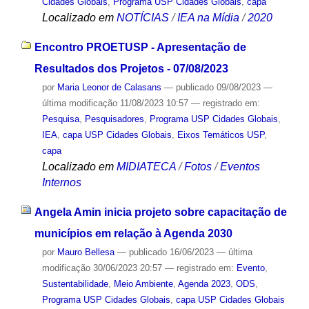
Cidades Globais
,
Programa USP Cidades Globais
,
capa
Localizado em
NOTÍCIAS
/
IEA na Mídia
/
2020
Encontro PROETUSP - Apresentação de
Resultados dos Projetos - 07/08/2023
por
Maria Leonor de Calasans
—
publicado
09/08/2023
—
última modificação
11/08/2023 10:57
— registrado em:
Pesquisa
,
Pesquisadores
,
Programa USP Cidades Globais
,
IEA
,
capa USP Cidades Globais
,
Eixos Temáticos USP
,
capa
Localizado em
MIDIATECA
/
Fotos
/
Eventos
Internos
Angela Amin inicia projeto sobre capacitação de
municípios em relação à Agenda 2030
por
Mauro Bellesa
—
publicado
16/06/2023
—
última
modificação
30/06/2023 20:57
— registrado em:
Evento
,
Sustentabilidade
,
Meio Ambiente
,
Agenda 2023
,
ODS
,
Programa USP Cidades Globais
,
capa USP Cidades Globais