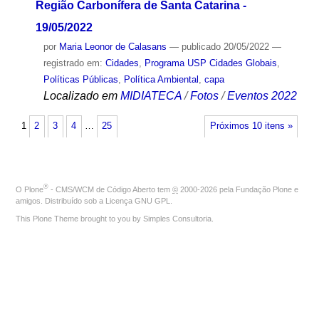
Região Carbonífera de Santa Catarina -
19/05/2022
por
Maria Leonor de Calasans
—
publicado
20/05/2022
—
registrado em:
Cidades
,
Programa USP Cidades Globais
,
Políticas Públicas
,
Política Ambiental
,
capa
Localizado em
MIDIATECA
/
Fotos
/
Eventos 2022
1
2
3
4
…
25
Próximos 10 itens »
®
O
Plone
- CMS/WCM de Código Aberto
tem
©
2000-2026 pela
Fundação Plone
e
amigos. Distribuído sob a
Licença GNU GPL
.
This Plone Theme brought to you by
Simples Consultoria
.