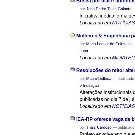
Busca por maior autonomi
por
Joao Pedro Teles Galante
Iniciativa inédita forma g
Localizado em
NOTÍCIA
Mulheres & Engenharia pa
por
Maria Leonor de Calasans
capa
Localizado em
MIDIATE
Resoluções do reitor alte
por
Mauro Bellesa
—
publicado
e Inovação
Alterações institucionais
publicadas no dia 7 de jul
Localizado em
NOTÍCIA
IEA-RP oferece vaga de b
por
Thais Cardoso
—
publicado
Projeto envolve apoio a 