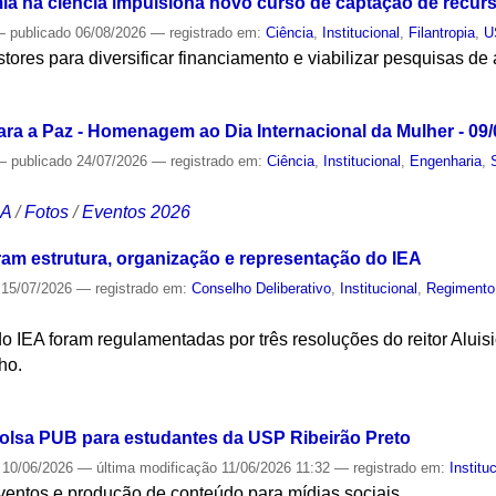
a na ciência impulsiona novo curso de captação de recur
—
publicado
06/08/2026
— registrado em:
Ciência
,
Institucional
,
Filantropia
,
U
estores para diversificar financiamento e viabilizar pesquisas de 
S
ra a Paz - Homenagem ao Dia Internacional da Mulher - 09/
—
publicado
24/07/2026
— registrado em:
Ciência
,
Institucional
,
Engenharia
,
CA
/
Fotos
/
Eventos 2026
ram estrutura, organização e representação do IEA
15/07/2026
— registrado em:
Conselho Deliberativo
,
Institucional
,
Regimento
 do IEA foram regulamentadas por três resoluções do reitor Alu
ho.
S
olsa PUB para estudantes da USP Ribeirão Preto
10/06/2026
—
última modificação
11/06/2026 11:32
— registrado em:
Institu
eventos e produção de conteúdo para mídias sociais