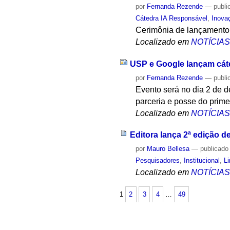
por
Fernanda Rezende
—
publi
Cátedra IA Responsável
,
Inova
Cerimônia de lançamento 
Localizado em
NOTÍCIA
USP e Google lançam cáte
por
Fernanda Rezende
—
publi
Evento será no dia 2 de d
parceria e posse do prime
Localizado em
NOTÍCIA
Editora lança 2ª edição 
por
Mauro Bellesa
—
publicado
Pesquisadores
,
Institucional
,
L
Localizado em
NOTÍCIA
1
2
3
4
…
49