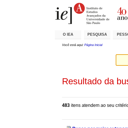
Ir
Ferramentas
Seções
para
Pessoais
o
conteúdo.
|
Ir
para
a
O IEA
PESQUISA
PESS
navegação
Você está aqui:
Página Inicial
Resultado da bu
483
itens atendem ao seu critéri