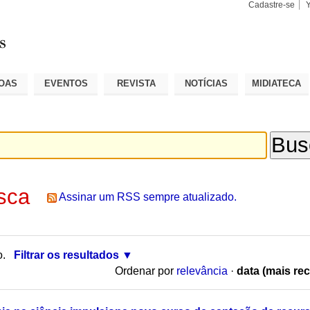
Cadastre-se
Busca
Busca
Avançad
OAS
EVENTOS
REVISTA
NOTÍCIAS
MIDIATECA
sca
Assinar um RSS sempre atualizado.
o.
Filtrar os resultados
Ordenar por
relevância
·
data (mais rec