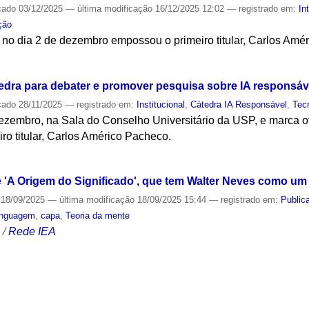
cado
03/12/2025
—
última modificação
16/12/2025 12:02
— registrado em:
In
ção
no dia 2 de dezembro empossou o primeiro titular, Carlos Amé
S
dra para debater e promover pesquisa sobre IA responsáv
cado
28/11/2025
— registrado em:
Institucional
,
Cátedra IA Responsável
,
Tec
ezembro, na Sala do Conselho Universitário da USP, e marca of
iro titular, Carlos Américo Pacheco.
S
de 'A Origem do Significado', que tem Walter Neves como um
18/09/2025
—
última modificação
18/09/2025 15:44
— registrado em:
Public
inguagem
,
capa
,
Teoria da mente
S
/
Rede IEA