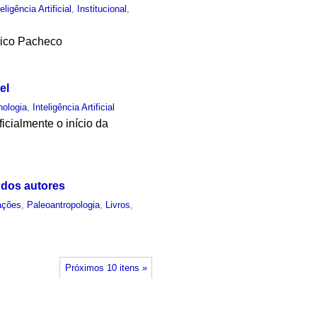
teligência Artificial
,
Institucional
,
rico Pacheco
el
nologia
,
Inteligência Artificial
icialmente o início da
 dos autores
ações
,
Paleoantropologia
,
Livros
,
Próximos 10 itens »