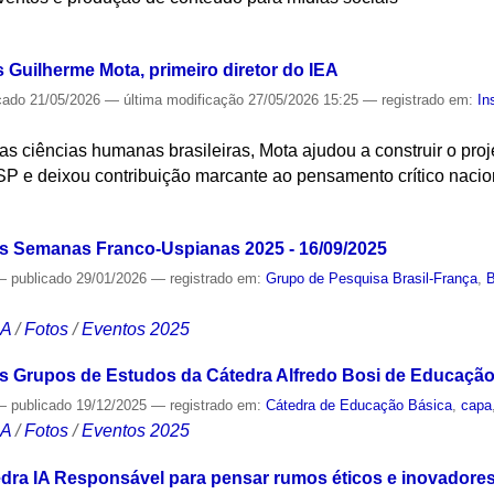
S
s Guilherme Mota, primeiro diretor do IEA
cado
21/05/2026
—
última modificação
27/05/2026 15:25
— registrado em:
In
nas ciências humanas brasileiras, Mota ajudou a construir o projet
 e deixou contribuição marcante ao pensamento crítico nacio
S
as Semanas Franco-Uspianas 2025 - 16/09/2025
—
publicado
29/01/2026
— registrado em:
Grupo de Pesquisa Brasil-França
,
B
CA
/
Fotos
/
Eventos 2025
 Grupos de Estudos da Cátedra Alfredo Bosi de Educação 
—
publicado
19/12/2025
— registrado em:
Cátedra de Educação Básica
,
capa
CA
/
Fotos
/
Eventos 2025
dra IA Responsável para pensar rumos éticos e inovadores 