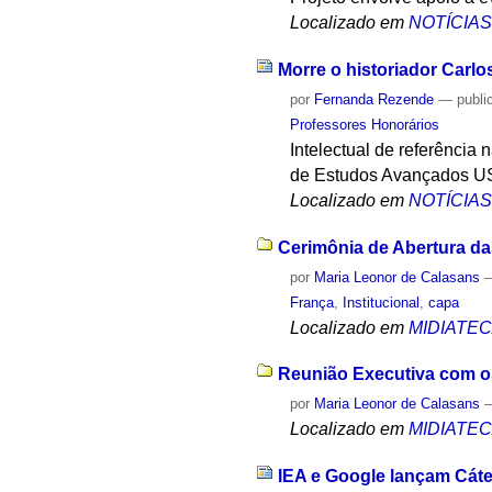
Localizado em
NOTÍCIA
Morre o historiador Carlo
por
Fernanda Rezende
—
publi
Professores Honorários
Intelectual de referência 
de Estudos Avançados USP
Localizado em
NOTÍCIA
Cerimônia de Abertura d
por
Maria Leonor de Calasans
França
,
Institucional
,
capa
Localizado em
MIDIATE
Reunião Executiva com os
por
Maria Leonor de Calasans
Localizado em
MIDIATE
IEA e Google lançam Cáte