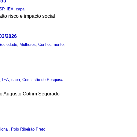
sos
SP
,
IEA
,
capa
alto risco e impacto social
03/2026
Sociedade
,
Mulheres
,
Conhecimento
,
,
IEA
,
capa
,
Comissão de Pesquisa
isio Augusto Cotrim Segurado
cional
,
Polo Ribeirão Preto