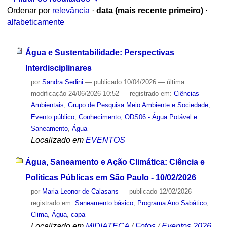
Ordenar por
relevância
·
data (mais recente primeiro)
·
alfabeticamente
Água e Sustentabilidade: Perspectivas
Interdisciplinares
por
Sandra Sedini
—
publicado
10/04/2026
—
última
modificação
24/06/2026 10:52
— registrado em:
Ciências
Ambientais
,
Grupo de Pesquisa Meio Ambiente e Sociedade
,
Evento público
,
Conhecimento
,
ODS06 - Água Potável e
Saneamento
,
Água
Localizado em
EVENTOS
Água, Saneamento e Ação Climática: Ciência e
Políticas Públicas em São Paulo - 10/02/2026
por
Maria Leonor de Calasans
—
publicado
12/02/2026
—
registrado em:
Saneamento básico
,
Programa Ano Sabático
,
Clima
,
Água
,
capa
Localizado em
MIDIATECA
/
Fotos
/
Eventos 2026