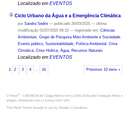
Localizado em
EVENTOS
Ciclo Urbano da Água e a Emergência Climática
por
Sandra Sedini
—
publicado
26/03/2025
—
última
modificação
01/07/2025 09:32
— registrado em:
Ciências
Ambientais
,
Grupo de Pesquisa Meio Ambiente e Sociedade
,
Evento público
,
Sustentabilidade
,
Política Ambiental
,
Crise
Climática
,
Crise Hídrica
,
Água
,
Recursos Naturais
Localizado em
EVENTOS
1
2
3
4
…
16
Próximos 10 itens »
®
O
Plone
- CMS/WCM de Código Aberto
tem
©
2000-2026 pela
Fundação Plone
e
amigos. Distribuído sob a
Licença GNU GPL
.
This Plone Theme brought to you by
Simples Consultoria
.