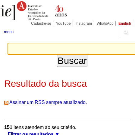
Ir
Ferramentas
Seções
para
Pessoais
o
conteúdo.
|
Cadastre-se
YouTube
Instagram
WhatsApp
English
Ir
para
menu
a
navegação
Resultado da busca
Assinar um RSS sempre atualizado.
151
itens atendem ao seu critério.
Filtrar os resultados