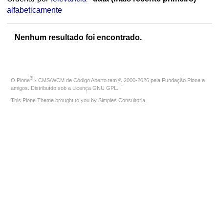
alfabeticamente
Nenhum resultado foi encontrado.
®
O
Plone
- CMS/WCM de Código Aberto
tem
©
2000-2026 pela
Fundação Plone
e
amigos. Distribuído sob a
Licença GNU GPL
.
This Plone Theme brought to you by
Simples Consultoria
.