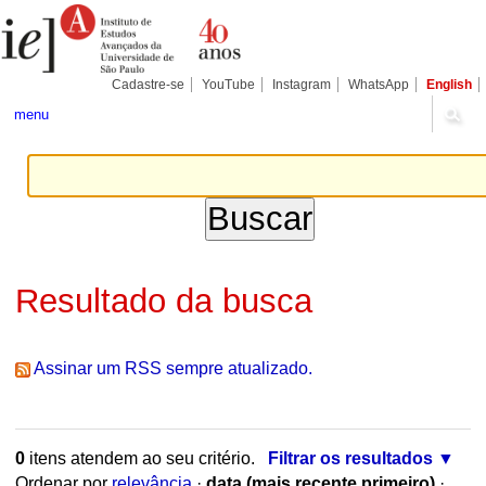
Ir
Ferramentas
para
Pessoais
o
conteúdo.
|
Cadastre-se
YouTube
Instagram
WhatsApp
English
Ir
para
menu
a
navegação
Resultado da busca
Assinar um RSS sempre atualizado.
0
itens atendem ao seu critério.
Filtrar os resultados
Ordenar por
relevância
·
data (mais recente primeiro)
·