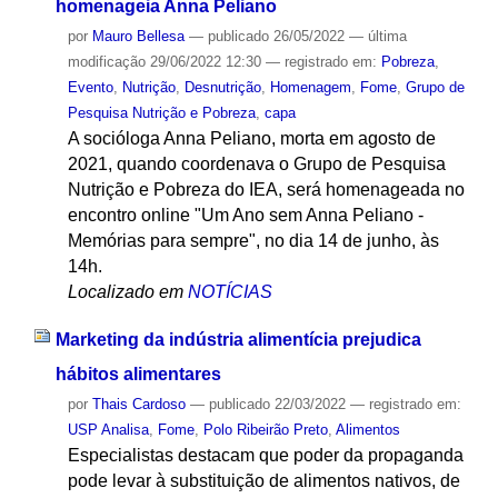
homenageia Anna Peliano
por
Mauro Bellesa
—
publicado
26/05/2022
—
última
modificação
29/06/2022 12:30
— registrado em:
Pobreza
,
Evento
,
Nutrição
,
Desnutrição
,
Homenagem
,
Fome
,
Grupo de
Pesquisa Nutrição e Pobreza
,
capa
A socióloga Anna Peliano, morta em agosto de
2021, quando coordenava o Grupo de Pesquisa
Nutrição e Pobreza do IEA, será homenageada no
encontro online "Um Ano sem Anna Peliano -
Memórias para sempre", no dia 14 de junho, às
14h.
Localizado em
NOTÍCIAS
Marketing da indústria alimentícia prejudica
hábitos alimentares
por
Thais Cardoso
—
publicado
22/03/2022
— registrado em:
USP Analisa
,
Fome
,
Polo Ribeirão Preto
,
Alimentos
Especialistas destacam que poder da propaganda
pode levar à substituição de alimentos nativos, de