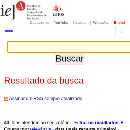
Ir
Ferramentas
Seções
para
Pessoais
o
conteúdo.
|
Cadastre-se
YouTube
Instagram
WhatsApp
English
Ir
para
menu
a
navegação
Resultado da busca
Assinar um RSS sempre atualizado.
43
itens atendem ao seu critério.
Filtrar os resultados
Ordenar por
relevância
·
data (mais recente primeiro)
·