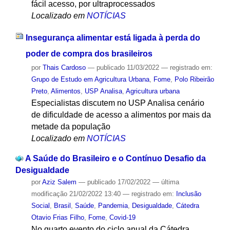
fácil acesso, por ultraprocessados
Localizado em
NOTÍCIAS
Insegurança alimentar está ligada à perda do
poder de compra dos brasileiros
por
Thais Cardoso
—
publicado
11/03/2022
— registrado em:
Grupo de Estudo em Agricultura Urbana
,
Fome
,
Polo Ribeirão
Preto
,
Alimentos
,
USP Analisa
,
Agricultura urbana
Especialistas discutem no USP Analisa cenário
de dificuldade de acesso a alimentos por mais da
metade da população
Localizado em
NOTÍCIAS
A Saúde do Brasileiro e o Contínuo Desafio da
Desigualdade
por
Aziz Salem
—
publicado
17/02/2022
—
última
modificação
21/02/2022 13:40
— registrado em:
Inclusão
Social
,
Brasil
,
Saúde
,
Pandemia
,
Desigualdade
,
Cátedra
Otavio Frias Filho
,
Fome
,
Covid-19
No quarto evento do ciclo anual da Cátedra