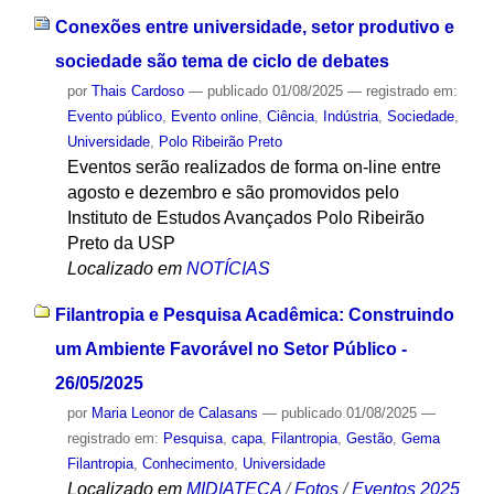
Conexões entre universidade, setor produtivo e
sociedade são tema de ciclo de debates
por
Thais Cardoso
—
publicado
01/08/2025
— registrado em:
Evento público
,
Evento online
,
Ciência
,
Indústria
,
Sociedade
,
Universidade
,
Polo Ribeirão Preto
Eventos serão realizados de forma on-line entre
agosto e dezembro e são promovidos pelo
Instituto de Estudos Avançados Polo Ribeirão
Preto da USP
Localizado em
NOTÍCIAS
Filantropia e Pesquisa Acadêmica: Construindo
um Ambiente Favorável no Setor Público -
26/05/2025
por
Maria Leonor de Calasans
—
publicado
01/08/2025
—
registrado em:
Pesquisa
,
capa
,
Filantropia
,
Gestão
,
Gema
Filantropia
,
Conhecimento
,
Universidade
Localizado em
MIDIATECA
/
Fotos
/
Eventos 2025