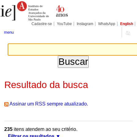
Ir
Ferramentas
Seções
para
Pessoais
o
conteúdo.
|
Cadastre-se
YouTube
Instagram
WhatsApp
English
Ir
para
menu
a
navegação
Resultado da busca
Assinar um RSS sempre atualizado.
235
itens atendem ao seu critério.
Filtrar os resultados