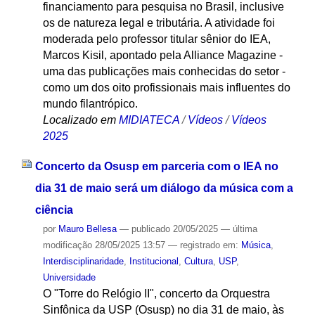
financiamento para pesquisa no Brasil, inclusive
os de natureza legal e tributária. A atividade foi
moderada pelo professor titular sênior do IEA,
Marcos Kisil, apontado pela Alliance Magazine -
uma das publicações mais conhecidas do setor -
como um dos oito profissionais mais influentes do
mundo filantrópico.
Localizado em
MIDIATECA
/
Vídeos
/
Vídeos
2025
Concerto da Osusp em parceria com o IEA no
dia 31 de maio será um diálogo da música com a
ciência
por
Mauro Bellesa
—
publicado
20/05/2025
—
última
modificação
28/05/2025 13:57
— registrado em:
Música
,
Interdisciplinaridade
,
Institucional
,
Cultura
,
USP
,
Universidade
O "Torre do Relógio II", concerto da Orquestra
Sinfônica da USP (Osusp) no dia 31 de maio, às