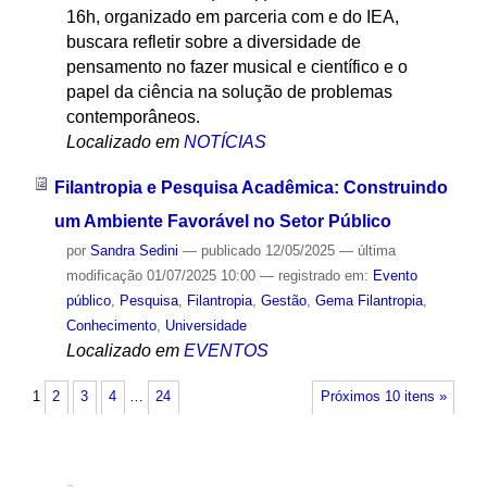
16h, organizado em parceria com e do IEA,
buscara refletir sobre a diversidade de
pensamento no fazer musical e científico e o
papel da ciência na solução de problemas
contemporâneos.
Localizado em
NOTÍCIAS
Filantropia e Pesquisa Acadêmica: Construindo
um Ambiente Favorável no Setor Público
por
Sandra Sedini
—
publicado
12/05/2025
—
última
modificação
01/07/2025 10:00
— registrado em:
Evento
público
,
Pesquisa
,
Filantropia
,
Gestão
,
Gema Filantropia
,
Conhecimento
,
Universidade
Localizado em
EVENTOS
1
2
3
4
…
24
Próximos 10 itens »