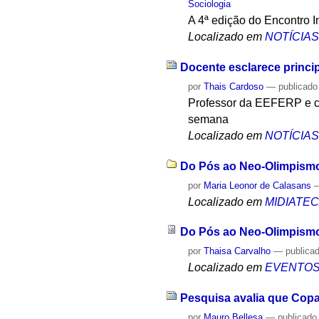
Sociologia
A 4ª edição do Encontro I
Localizado em
NOTÍCIA
Docente esclarece princip
por
Thais Cardoso
—
publicado
Professor da EEFERP e co
semana
Localizado em
NOTÍCIA
Do Pós ao Neo-Olimpismo:
por
Maria Leonor de Calasans
Localizado em
MIDIATE
Do Pós ao Neo-Olimpismo
por
Thaisa Carvalho
—
publica
Localizado em
EVENTO
Pesquisa avalia que Copa
por
Mauro Bellesa
—
publicado