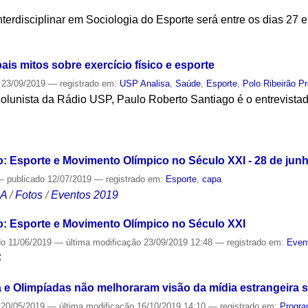
nterdisciplinar em Sociologia do Esporte será entre os dias 27
S
ais mitos sobre exercício físico e esporte
23/09/2019
— registrado em:
USP Analisa
,
Saúde
,
Esporte
,
Polo Ribeirão Pr
lunista da Rádio USP, Paulo Roberto Santiago é o entrevista
S
 Esporte e Movimento Olímpico no Século XXI - 28 de jun
—
publicado
12/07/2019
— registrado em:
Esporte
,
capa
CA
/
Fotos
/
Eventos 2019
: Esporte e Movimento Olímpico no Século XXI
do
11/06/2019
—
última modificação
23/09/2019 12:48
— registrado em:
Even
S
 e Olimpíadas não melhoraram visão da mídia estrangeira s
20/05/2019
—
última modificação
16/10/2019 14:10
— registrado em:
Progra