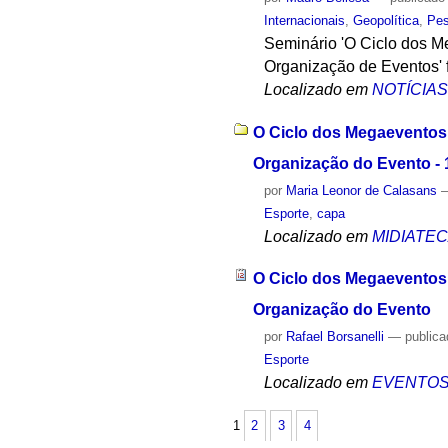
Internacionais
,
Geopolítica
,
Pes
Seminário 'O Ciclo dos Me
Organização de Eventos' f
Localizado em
NOTÍCIA
O Ciclo dos Megaeventos n
Organização do Evento - 
por
Maria Leonor de Calasans
Esporte
,
capa
Localizado em
MIDIATE
O Ciclo dos Megaeventos n
Organização do Evento
por
Rafael Borsanelli
—
public
Esporte
Localizado em
EVENTO
1
2
3
4