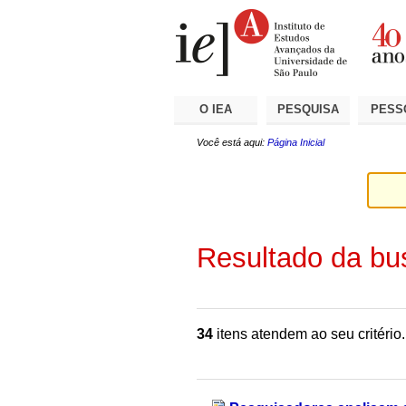
Ir
Ferramentas
Seções
para
Pessoais
o
conteúdo.
|
Ir
para
a
O IEA
PESQUISA
PESS
navegação
Você está aqui:
Página Inicial
Resultado da bu
34
itens atendem ao seu critério.