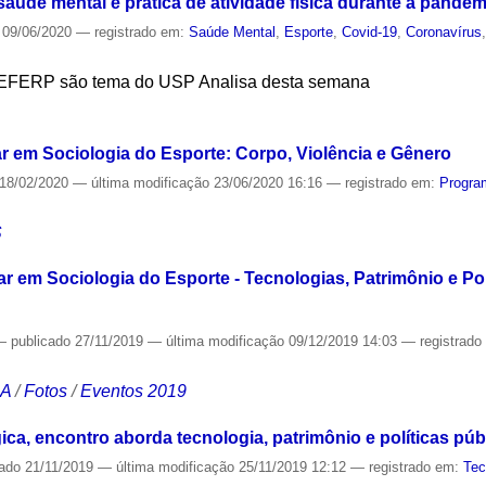
aúde mental e prática de atividade física durante a pandem
09/06/2020
— registrado em:
Saúde Mental
,
Esporte
,
Covid-19
,
Coronavírus
EFERP são tema do USP Analisa desta semana
S
ar em Sociologia do Esporte: Corpo, Violência e Gênero
18/02/2020
—
última modificação
23/06/2020 16:16
— registrado em:
Progra
S
ar em Sociologia do Esporte - Tecnologias, Patrimônio e Pol
—
publicado
27/11/2019
—
última modificação
09/12/2019 14:03
— registrad
CA
/
Fotos
/
Eventos 2019
a, encontro aborda tecnologia, patrimônio e políticas púb
cado
21/11/2019
—
última modificação
25/11/2019 12:12
— registrado em:
Tec