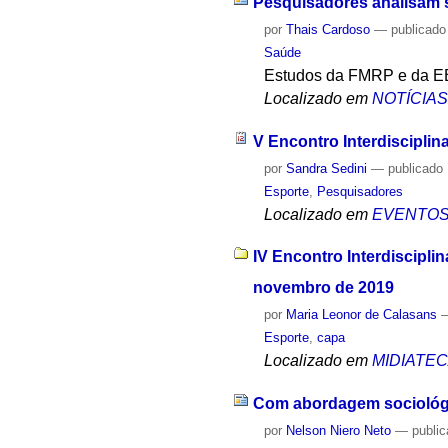
Pesquisadores analisam s
por
Thais Cardoso
—
publicado
Saúde
Estudos da FMRP e da E
Localizado em
NOTÍCIA
V Encontro Interdisciplin
por
Sandra Sedini
—
publicado
Esporte
,
Pesquisadores
Localizado em
EVENTO
IV Encontro Interdisciplin
novembro de 2019
por
Maria Leonor de Calasans
Esporte
,
capa
Localizado em
MIDIATE
Com abordagem sociológic
por
Nelson Niero Neto
—
publi