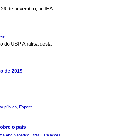
 e 29 de novembro, no IEA
eto
do do USP Analisa desta
ho de 2019
to público
,
Esporte
obre o país
ma Ano Sabático
,
Brasil
,
Relações