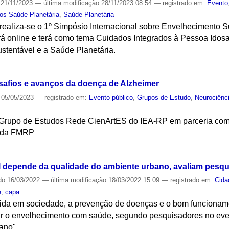
21/11/2023
—
última modificação
28/11/2023 08:54
— registrado em:
Evento
os Saúde Planetária
,
Saúde Planetária
realiza-se o 1º Simpósio Internacional sobre Envelhecimento 
erá online e terá como tema Cuidados Integrados à Pessoa Ido
stentável e a Saúde Planetária.
S
safios e avanços da doença de Alzheimer
05/05/2023
— registrado em:
Evento público
,
Grupos de Estudo
,
Neurociênc
 Grupo de Estudos Rede CienArtES do IEA-RP em parceria co
a da FMRP
S
 depende da qualidade do ambiente urbano, avaliam pesq
do
16/03/2022
—
última modificação
18/03/2022 15:09
— registrado em:
Cida
e
,
capa
vida em sociedade, a prevenção de doenças e o bom funcionamen
ir o envelhecimento com saúde, segundo pesquisadores no ev
ano"