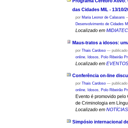
Programa Cérebro Ativo:
das Cidades MIL - 13/10/
por
Maria Leonor de Calasans
Desenvolvimento de Cidades M
Localizado em
MIDIATE
Maus-tratos a idosos: um
por
Thais Cardoso
—
publicado
online
,
Idosos
,
Polo Ribeirão Pr
Localizado em
EVENTO
Conferência on-line discu
por
Thais Cardoso
—
publicado
online
,
Idosos
,
Polo Ribeirão Pr
Evento é promovido pelo 
de Criminologia em Líng
Localizado em
NOTÍCIA
Simpósio internacional d