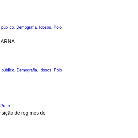
 público
,
Demografia
,
Idosos
,
Polo
a LARNA
 público
,
Demografia
,
Idosos
,
Polo
 Preto
nsição de regimes de