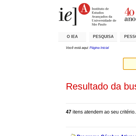
Ir
Ferramentas
Seções
para
Pessoais
o
conteúdo.
|
Ir
para
a
O IEA
PESQUISA
PESS
navegação
Você está aqui:
Página Inicial
Resultado da bu
47
itens atendem ao seu critério.