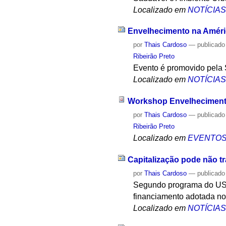
Localizado em
NOTÍCIA
Envelhecimento na Améri
por
Thais Cardoso
—
publicado
Ribeirão Preto
Evento é promovido pela 
Localizado em
NOTÍCIA
Workshop Envelhecimento 
por
Thais Cardoso
—
publicado
Ribeirão Preto
Localizado em
EVENTO
Capitalização pode não t
por
Thais Cardoso
—
publicado
Segundo programa do USP 
financiamento adotada no
Localizado em
NOTÍCIA