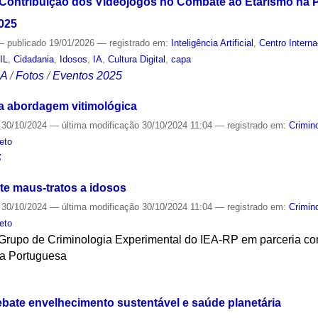
 Contribuição dos Videojogos no Combate ao Etarismo na 
2025
—
publicado
19/01/2026
— registrado em:
Inteligência Artificial
,
Centro Intern
IL
,
Cidadania
,
Idosos
,
IA
,
Cultura Digital
,
capa
CA
/
Fotos
/
Eventos 2025
a abordagem vitimológica
30/10/2024
—
última modificação
30/10/2024 11:04
— registrado em:
Crimin
eto
S
te maus-tratos a idosos
30/10/2024
—
última modificação
30/10/2024 11:04
— registrado em:
Crimin
eto
Grupo de Criminologia Experimental do IEA-RP em parceria co
ua Portuguesa
S
ebate envelhecimento sustentável e saúde planetária