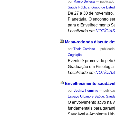
por
Mauro Bellesa
—
publicado
Saúde Pública
,
Grupo de Estud
De 27 a 30 de novembro, 
Planetária. O encontro s
para o Envelhecimento Su
Localizado em
NOTÍCIA
Mesa-redonda discute de
por
Thais Cardoso
—
publicado
Cognição
Evento é promovido pelo
Graduação em Fisiologi
Localizado em
NOTÍCIA
Envelhecimento saudável
por
Beatriz Herminio
—
publica
Espaço Urbano e Saúde
,
Saúd
O envolvimento ativo na 
fundamentais para garant
Saudável e Ambiente Urb