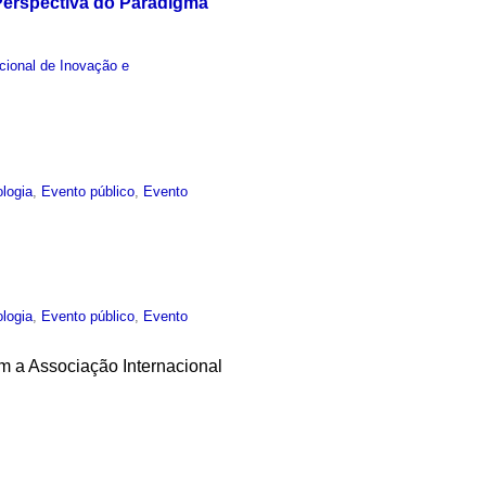
Perspectiva do Paradigma
acional de Inovação e
ologia
,
Evento público
,
Evento
ologia
,
Evento público
,
Evento
m a Associação Internacional