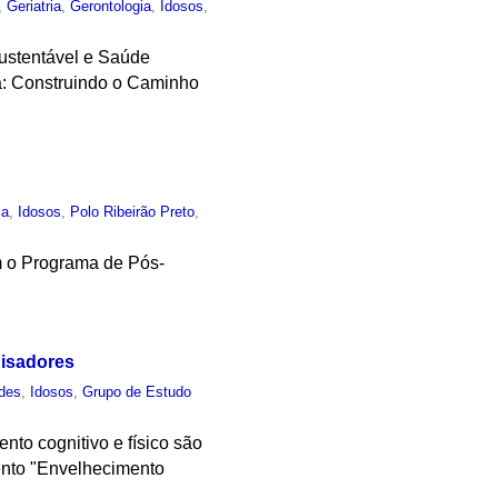
,
Geriatria
,
Gerontologia
,
Idosos
,
Sustentável e Saúde
sa: Construindo o Caminho
ia
,
Idosos
,
Polo Ribeirão Preto
,
m o Programa de Pós-
uisadores
des
,
Idosos
,
Grupo de Estudo
to cognitivo e físico são
ento "Envelhecimento