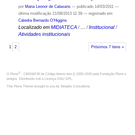
por
Maria Leonor de Calasans
—
publicado
14/03/2011
—
última modificação
21/08/2013 11:39
— registrado em:
Cátedra Bernardo O’Higgins
Localizado em
MIDIATECA
/
…
/
Institucional
/
Atividades institucionais
1
2
Próximos 7 itens »
®
O
Plone
- CMS/WCM de Código Aberto
tem
©
2000-2026 pela
Fundação Plone
e
amigos. Distribuído sob a
Licença GNU GPL
.
This Plone Theme brought to you by
Simples Consultoria
.