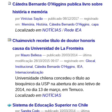
Cátedra Bernardo O’Higgins publica livro sobre
história e memória
por
Vinícius Sayão
—
publicado
08/12/2017
— registrado
em:
Memória
,
História
,
Cátedra Bernardo O’Higgins
,
capa
Localizado em
NOTÍCIAS
/
Rede IEA
Chaimovich recebe título de doutor honoris
causa da Universidad de La Fronteira
por
Mauro Bellesa
—
publicado
20/03/2014
—
última
modificação
28/10/2015 09:07
— registrado em:
Glocal
,
Institucional
,
Cátedra Bernardo O’Higgins
,
IEA
,
Internacionalização
Universidade chilena concedeu o título ao
bioquímico da USP na abertura do ano letivo de
2014, no dia 13 de março, em Temuco.
Localizado em
NOTÍCIAS
Sistema de Educação Superior no Chile
por
Sandra Codo
—
publicado
10/03/2014
—
última