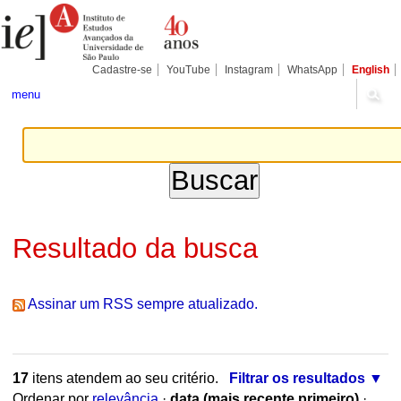
Ir
Ferramentas
Seções
para
Pessoais
o
conteúdo.
|
Cadastre-se
YouTube
Instagram
WhatsApp
English
Ir
para
menu
a
navegação
Resultado da busca
Assinar um RSS sempre atualizado.
17
itens atendem ao seu critério.
Filtrar os resultados
Ordenar por
relevância
·
data (mais recente primeiro)
·