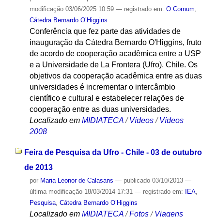
modificação
03/06/2025 10:59
— registrado em:
O Comum
,
Cátedra Bernardo O’Higgins
Conferência que fez parte das atividades de
inauguração da Cátedra Bernardo O'Higgins, fruto
de acordo de cooperação acadêmica entre a USP
e a Universidade de La Frontera (Ufro), Chile. Os
objetivos da cooperação acadêmica entre as duas
universidades é incrementar o intercâmbio
científico e cultural e estabelecer relações de
cooperação entre as duas universidades.
Localizado em
MIDIATECA
/
Vídeos
/
Vídeos
2008
Feira de Pesquisa da Ufro - Chile - 03 de outubro
de 2013
por
Maria Leonor de Calasans
—
publicado
03/10/2013
—
última modificação
18/03/2014 17:31
— registrado em:
IEA
,
Pesquisa
,
Cátedra Bernardo O’Higgins
Localizado em
MIDIATECA
/
Fotos
/
Viagens