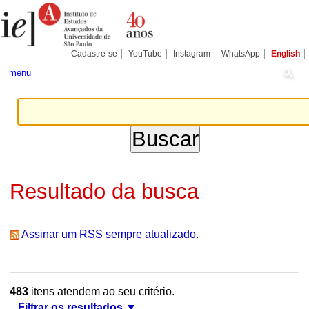
Ir
Ferramentas
Seções
para
Pessoais
o
conteúdo.
|
Cadastre-se
YouTube
Instagram
WhatsApp
English
Ir
para
menu
a
navegação
Resultado da busca
Assinar um RSS sempre atualizado.
483
itens atendem ao seu critério.
Filtrar os resultados