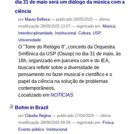
dia 31 de maio será um diálogo da música com a
ciência
por
Mauro Bellesa
—
publicado
20/05/2025
—
última
modificação
28/05/2025 13:57
— registrado em:
Música
,
Interdisciplinaridade
,
Institucional
,
Cultura
,
USP
,
Universidade
O "Torre do Relógio II", concerto da Orquestra
Sinfônica da USP (Osusp) no dia 31 de maio, às
16h, organizado em parceria com e do IEA,
buscara refletir sobre a diversidade de
pensamento no fazer musical e científico e o
papel da ciência na solução de problemas
contemporâneos.
Localizado em
NOTÍCIAS
Bohm in Brazil
por
Cláudia Regina
—
publicado
17/04/2025
—
última
modificação
29/06/2026 09:59
— registrado em:
Física
,
Evento público
,
Institucional