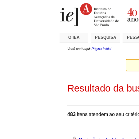
Ir
Ferramentas
Seções
para
Pessoais
o
conteúdo.
|
Ir
para
a
O IEA
PESQUISA
PESS
navegação
Você está aqui:
Página Inicial
Resultado da bu
483
itens atendem ao seu critéri