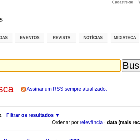
Cadastre-se
Busca
Busca
Avançad
OAS
EVENTOS
REVISTA
NOTÍCIAS
MIDIATECA
sca
Assinar um RSS sempre atualizado.
o.
Filtrar os resultados
Ordenar por
relevância
·
data (mais rec