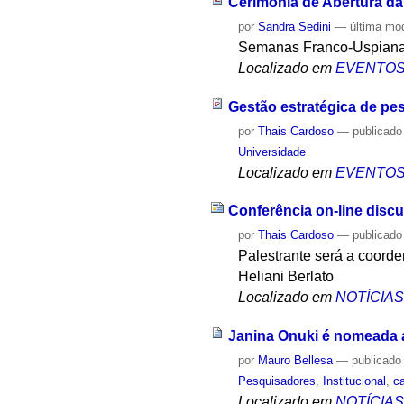
Cerimônia de Abertura d
por
Sandra Sedini
—
última mo
Semanas Franco-Uspian
Localizado em
EVENTO
Gestão estratégica de pe
por
Thais Cardoso
—
publicado
Universidade
Localizado em
EVENTO
Conferência on-line disc
por
Thais Cardoso
—
publicado
Palestrante será a coord
Heliani Berlato
Localizado em
NOTÍCIA
Janina Onuki é nomeada
por
Mauro Bellesa
—
publicado
Pesquisadores
,
Institucional
,
c
Localizado em
NOTÍCIA