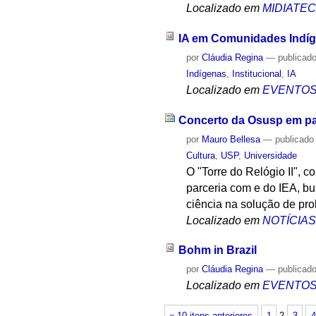
Localizado em
MIDIATE
IA em Comunidades Indí
por
Cláudia Regina
—
publicad
Indígenas
,
Institucional
,
IA
Localizado em
EVENTO
Concerto da Osusp em par
por
Mauro Bellesa
—
publicado
Cultura
,
USP
,
Universidade
O "Torre do Relógio II", 
parceria com e do IEA, bu
ciência na solução de p
Localizado em
NOTÍCIA
Bohm in Brazil
por
Cláudia Regina
—
publicad
Localizado em
EVENTO
« 10 itens anteriores
1
2
3
4