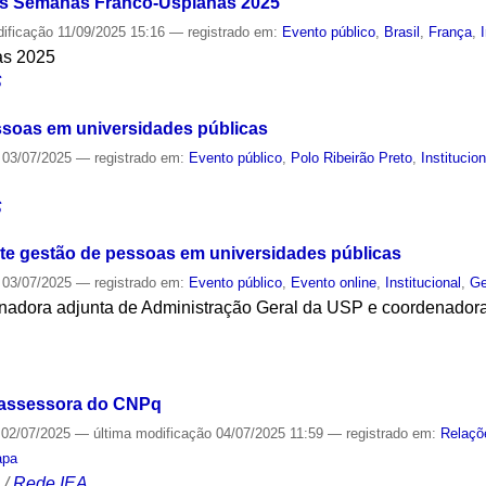
as Semanas Franco-Uspianas 2025
dificação
11/09/2025 15:16
— registrado em:
Evento público
,
Brasil
,
França
,
as 2025
S
ssoas em universidades públicas
03/07/2025
— registrado em:
Evento público
,
Polo Ribeirão Preto
,
Institucion
S
ute gestão de pessoas em universidades públicas
03/07/2025
— registrado em:
Evento público
,
Evento online
,
Institucional
,
Ge
enadora adjunta de Administração Geral da USP e coordenador
S
 assessora do CNPq
02/07/2025
—
última modificação
04/07/2025 11:59
— registrado em:
Relaçõ
apa
S
/
Rede IEA