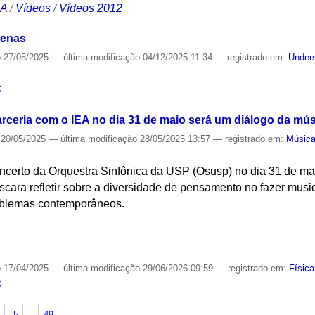
CA
/
Vídeos
/
Vídeos 2012
genas
o
27/05/2025
—
última modificação
04/12/2025 11:34
— registrado em:
Unders
S
ceria com o IEA no dia 31 de maio será um diálogo da mús
20/05/2025
—
última modificação
28/05/2025 13:57
— registrado em:
Músic
concerto da Orquestra Sinfônica da USP (Osusp) no dia 31 de m
scara refletir sobre a diversidade de pensamento no fazer musica
roblemas contemporâneos.
S
o
17/04/2025
—
última modificação
29/06/2026 09:59
— registrado em:
Física
S
5
…
49