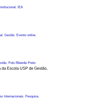
Institucional
,
IEA
al
,
Gestão
,
Evento online
,
stão
,
Polo Ribeirão Preto
a da Escola USP de Gestão,
es Internacionais
,
Pesquisa
,