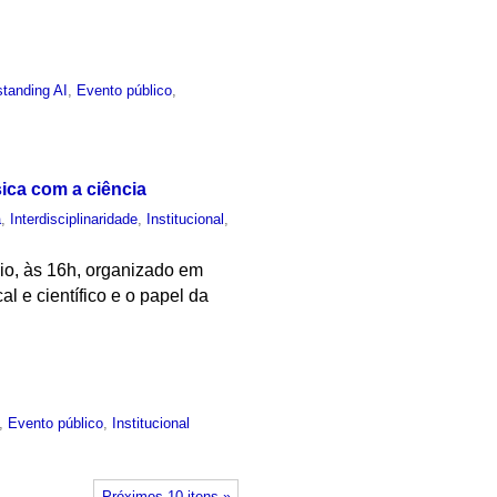
tanding AI
,
Evento público
,
ica com a ciência
a
,
Interdisciplinaridade
,
Institucional
,
aio, às 16h, organizado em
l e científico e o papel da
,
Evento público
,
Institucional
Próximos 10 itens »