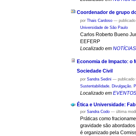
Coordenador de grupo do
por
Thais Cardoso
—
publicado
Universidade de São Paulo
Carlos Roberto Bueno Jun
EEFERP
Localizado em
NOTÍCIA
Economia de Impacto: o M
Sociedade Civil
por
Sandra Sedini
—
publicado
Sustentabilidade
,
Divulgação
,
P
Localizado em
EVENTO
Ética e Universidade: Fab
por
Sandra Codo
—
última mod
Práticas como fracionamen
gravidade são abordados 
é organizado pela Comiss