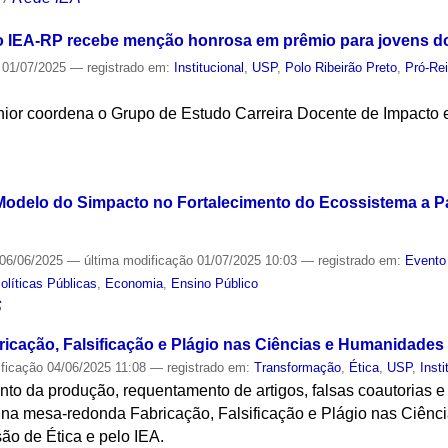
 IEA-RP recebe menção honrosa em prêmio para jovens d
01/07/2025
— registrado em:
Institucional
,
USP
,
Polo Ribeirão Preto
,
Pró-Rei
ior coordena o Grupo de Estudo Carreira Docente de Impacto
S
odelo do Simpacto no Fortalecimento do Ecossistema a Pa
06/06/2025
—
última modificação
01/07/2025 10:03
— registrado em:
Evento
olíticas Públicas
,
Economia
,
Ensino Público
S
ricação, Falsificação e Plágio nas Ciências e Humanidades
ificação
04/06/2025 11:08
— registrado em:
Transformação
,
Ética
,
USP
,
Insti
to da produção, requentamento de artigos, falsas coautorias e
na mesa-redonda Fabricação, Falsificação e Plágio nas Ciênc
ão de Ética e pelo IEA.