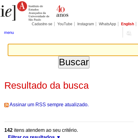
Ir
Ferramentas
Seções
para
Pessoais
o
conteúdo.
|
Cadastre-se
YouTube
Instagram
WhatsApp
English
Ir
para
menu
a
navegação
Resultado da busca
Assinar um RSS sempre atualizado.
142
itens atendem ao seu critério.
Filtrar os resultados