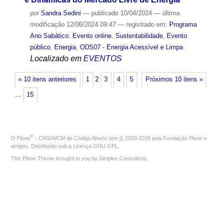
por
Sandra Sedini
—
publicado
10/04/2024
—
última
modificação
12/06/2024 09:47
— registrado em:
Programa
Ano Sabático
,
Evento online
,
Sustentabilidade
,
Evento
público
,
Energia
,
ODS07 - Energia Acessível e Limpa
Localizado em
EVENTOS
« 10 itens anteriores
1
2
3
4
5
Próximos 10 itens »
…
15
®
O
Plone
- CMS/WCM de Código Aberto
tem
©
2000-2026 pela
Fundação Plone
e
amigos. Distribuído sob a
Licença GNU GPL
.
This Plone Theme brought to you by
Simples Consultoria
.