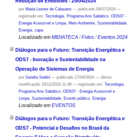
Redução de Emissões - 25/04/2024
por
Maria Leonor de Calasans
—
publicado
04/07/2024
—
registrado em:
Tecnologia
,
Programa Ano Sabático
,
ODS07 -
Energia Acessível e Limpa
,
Meio Ambiente
,
Sustentabilidade
,
Energia
,
capa
Localizado em
MIDIATECA
/
Fotos
/
Eventos 2024
Diálogos para o Futuro: Transição Energética e
ODS7 - Inovação e Sustentabilidade na
Operação de Sistemas de Energia
por
Sandra Sedini
—
publicado
17/04/2024
—
última
modificação
19/12/2024 11:48
— registrado em:
Tecnologia
,
Programa Ano Sabático
,
ODS07 - Energia Acessível e
Limpa
,
Sustentabilidade
,
Evento público
,
Energia
Localizado em
EVENTOS
Diálogos para o Futuro: Transição Energética e
ODS7 - Potencial e Desafios no Brasil da