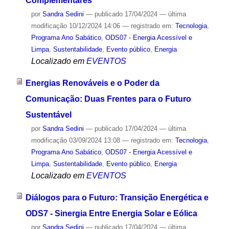
Complementares
por
Sandra Sedini
—
publicado
17/04/2024
—
última
modificação
10/12/2024 14:06
— registrado em:
Tecnologia
,
Programa Ano Sabático
,
ODS07 - Energia Acessível e
Limpa
,
Sustentabilidade
,
Evento público
,
Energia
Localizado em
EVENTOS
Energias Renováveis e o Poder da
Comunicação: Duas Frentes para o Futuro
Sustentável
por
Sandra Sedini
—
publicado
17/04/2024
—
última
modificação
03/09/2024 13:08
— registrado em:
Tecnologia
,
Programa Ano Sabático
,
ODS07 - Energia Acessível e
Limpa
,
Sustentabilidade
,
Evento público
,
Energia
Localizado em
EVENTOS
Diálogos para o Futuro: Transição Energética e
ODS7 - Sinergia Entre Energia Solar e Eólica
por
Sandra Sedini
—
publicado
17/04/2024
—
última