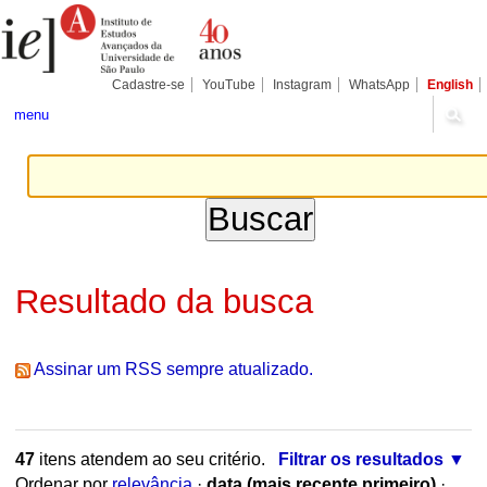
Ir
Ferramentas
Seções
para
Pessoais
o
conteúdo.
|
Cadastre-se
YouTube
Instagram
WhatsApp
English
Ir
para
menu
a
navegação
Resultado da busca
Assinar um RSS sempre atualizado.
47
itens atendem ao seu critério.
Filtrar os resultados
Ordenar por
relevância
·
data (mais recente primeiro)
·