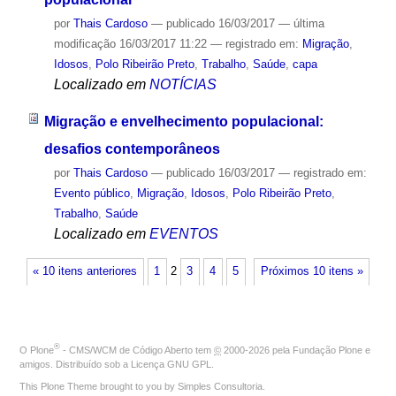
por
Thais Cardoso
—
publicado
16/03/2017
—
última
modificação
16/03/2017 11:22
— registrado em:
Migração
,
Idosos
,
Polo Ribeirão Preto
,
Trabalho
,
Saúde
,
capa
Localizado em
NOTÍCIAS
Migração e envelhecimento populacional:
desafios contemporâneos
por
Thais Cardoso
—
publicado
16/03/2017
— registrado em:
Evento público
,
Migração
,
Idosos
,
Polo Ribeirão Preto
,
Trabalho
,
Saúde
Localizado em
EVENTOS
« 10 itens anteriores
1
2
3
4
5
Próximos 10 itens »
®
O
Plone
- CMS/WCM de Código Aberto
tem
©
2000-2026 pela
Fundação Plone
e
amigos. Distribuído sob a
Licença GNU GPL
.
This Plone Theme brought to you by
Simples Consultoria
.