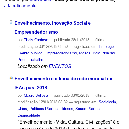
alfabeticamente
Envelhecimento, Inovação Social e
Empreendedorismo
por
Thais Cardoso
—
publicado
28/11/2018
—
última
modificação
03/12/2018 08:50
— registrado em:
Emprego
,
Evento público
,
Empreendedorismo
,
Idosos
,
Polo Ribeirão
Preto
,
Trabalho
Localizado em
EVENTOS
Envelhecimento é o tema de rede mundial de
IEAs para 2018
por
Mauro Bellesa
—
publicado
03/01/2018
—
última
modificação
12/01/2018 08:32
— registrado em:
Sociologia
,
Ubias
,
Políticas Públicas
,
Idosos
,
Saúde Pública
,
Desigualdade
"Envelhecimento - Vida, Cultura, Civilizações" é o
Tópico do Ano de 2018 da rede de Institutos de