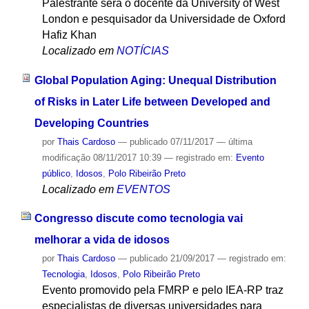
Palestrante será o docente da University of West
London e pesquisador da Universidade de Oxford
Hafiz Khan
Localizado em
NOTÍCIAS
Global Population Aging: Unequal Distribution
of Risks in Later Life between Developed and
Developing Countries
por
Thais Cardoso
—
publicado
07/11/2017
—
última
modificação
08/11/2017 10:39
— registrado em:
Evento
público
,
Idosos
,
Polo Ribeirão Preto
Localizado em
EVENTOS
Congresso discute como tecnologia vai
melhorar a vida de idosos
por
Thais Cardoso
—
publicado
21/09/2017
— registrado em:
Tecnologia
,
Idosos
,
Polo Ribeirão Preto
Evento promovido pela FMRP e pelo IEA-RP traz
especialistas de diversas universidades para