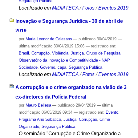
Segurança Pública
Localizado em
MIDIATECA
/
Fotos
/
Eventos 2019
Inovação e Segurança Jurídica - 30 de abril de
2019
por
Maria Leonor de Calasans
—
publicado
30/04/2019
—
última modificação
30/04/2019 15:06
— registrado em:
Brasil
,
Corrupção
,
Violência
,
Justiça
,
Grupo de Pesquisa
Observatório da Inovação e Competitividade - NAP
,
Sociedade
,
Governo
,
capa
,
Segurança Pública
Localizado em
MIDIATECA
/
Fotos
/
Eventos 2019
A corrupção e o crime organizado na visão de 3
ex-diretores da Polícia Federal
por
Mauro Bellesa
—
publicado
29/04/2019
—
última
modificação
06/05/2019 09:34
— registrado em:
Evento
,
Programa Ano Sabático
,
Justiça
,
Corrupção
,
Crime
Organizado
,
Segurança Pública
O seminário "Corrupção e Crime Organizado a