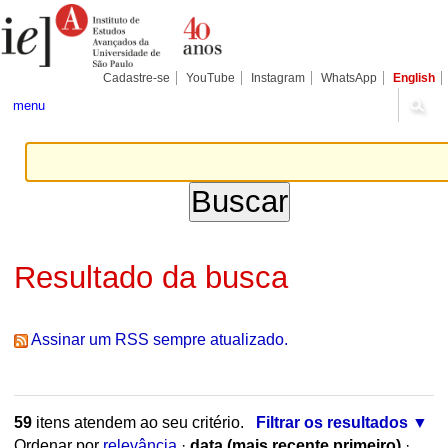
Ir
Ferramentas
Seções
para
Pessoais
o
conteúdo.
|
Cadastre-se
YouTube
Instagram
WhatsApp
English
Ir
para
menu
a
navegação
Resultado da busca
Assinar um RSS sempre atualizado.
59
itens atendem ao seu critério.
Filtrar os resultados
Ordenar por
relevância
·
data (mais recente primeiro)
·