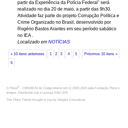
partir da Experiência da Polícia Federal" será
realizado no dia 20 de maio, a partir das 9h30.
Atividade faz parte do projeto Corrupção Política e
Crime Organizado no Brasil, desenvolvido por
Rogério Bastos Arantes em seu período sabático
no IEA .
Localizado em
NOTÍCIAS
« 10 itens anteriores
1
2
3
4
5
Próximos 10 itens »
6
®
O
Plone
- CMS/WCM de Código Aberto
tem
©
2000-2026 pela
Fundação Plone
e
amigos. Distribuído sob a
Licença GNU GPL
.
This Plone Theme brought to you by
Simples Consultoria
.